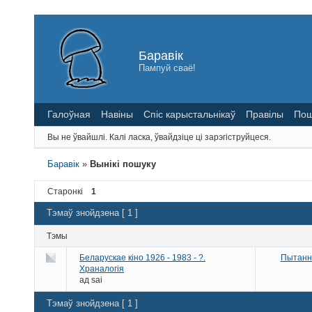
Баравік
Пампуй сваё!
Галоўная
Навіны
Спіс карыстальнікаў
Правілы
Пош
Вы не ўвайшлі.
Калі ласка, ўвайдзіце ці зарэгіструйцеся.
Баравік
»
Вынікі пошуку
Старонкі
1
Тэмаў знойдзена [ 1 ]
Тэмы
Беларускае кіно 1926 - 1983 - ?.
Пытанні
Храналогія
ад
sai
Тэмаў знойдзена [ 1 ]