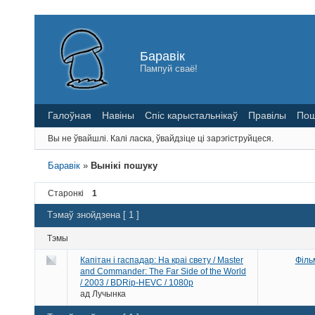
Баравік
Пампуй сваё!
Галоўная
Навіны
Спіс карыстальнікаў
Правілы
Пош
Вы не ўвайшлі.
Калі ласка, ўвайдзіце ці зарэгіструйцеся.
Баравік
»
Вынікі пошуку
Старонкі
1
Тэмаў знойдзена [ 1 ]
Тэмы
Капітан і гаспадар: На краі свету / Master
Філь
and Commander: The Far Side of the World
/ 2003 / BDRip-HEVC / 1080p
ад
Лучынка