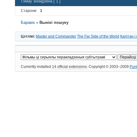
Тэмаў знойдзена [ 1 ]
Старонкі
1
Баравік
»
Вынікі пошуку
Цэтлікі:
Master and Commander
The Far Side of the World
Капітан і
Currently installed
14 official extensions
. Copyright © 2003–2009
Pun