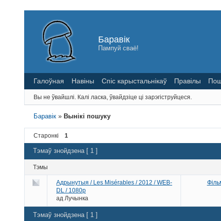
Баравік
Пампуй сваё!
Галоўная
Навіны
Спіс карыстальнікаў
Правілы
Пош
Вы не ўвайшлі.
Калі ласка, ўвайдзіце ці зарэгіструйцеся.
Баравік
»
Вынікі пошуку
Старонкі
1
Тэмаў знойдзена [ 1 ]
Тэмы
Адрынутыя / Les Misérables / 2012 / WEB-
Філь
DL / 1080p
ад
Лучынка
Тэмаў знойдзена [ 1 ]