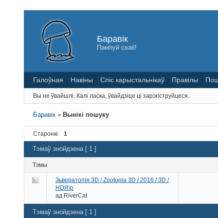
Баравік
Пампуй сваё!
Галоўная
Навіны
Спіс карыстальнікаў
Правілы
Пош
Вы не ўвайшлі.
Калі ласка, ўвайдзіце ці зарэгіструйцеся.
Баравік
»
Вынікі пошуку
Старонкі
1
Тэмаў знойдзена [ 1 ]
Тэмы
Зьвератопія 3D / Zootopia 3D / 2016 / 3D /
HDRip
ад
RiverCat
Тэмаў знойдзена [ 1 ]