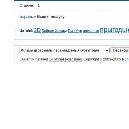
Старонкі
1
Баравік
»
Вынікі пошуку
прыгоды
3D
анімацыя
Цэтлікі:
Байран Ховард
Рыч Мур
Currently installed
14 official extensions
. Copyright © 2003–2009
Pun