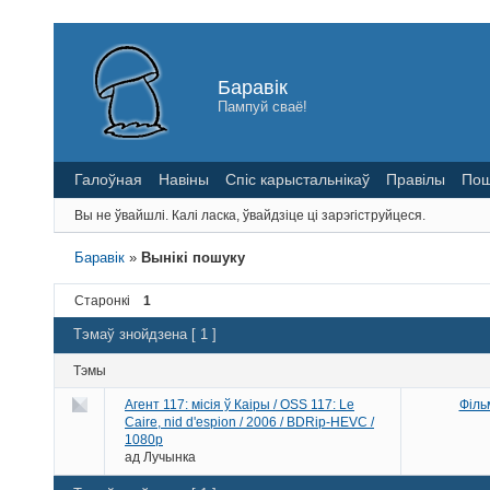
Баравік
Пампуй сваё!
Галоўная
Навіны
Спіс карыстальнікаў
Правілы
Пош
Вы не ўвайшлі.
Калі ласка, ўвайдзіце ці зарэгіструйцеся.
Баравік
»
Вынікі пошуку
Старонкі
1
Тэмаў знойдзена [ 1 ]
Тэмы
Агент 117: місія ў Каіры / OSS 117: Le
Філь
Caire, nid d'espion / 2006 / BDRip-HEVC /
1080p
ад
Лучынка