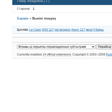
Тэмаў знойдзена [ 1 ]
Старонкі
1
Баравік
»
Вынікі пошуку
Цэтлікі:
Le Caire
OSS 117
nid despion
Агент 117
місія ў Каіры
Currently installed
14 official extensions
. Copyright © 2003–2009
Pun