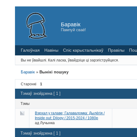
Баравік
Пампуй сваё!
Галоўная
Навіны
Спіс карыстальнікаў
Правілы
Пош
Вы не ўвайшлі.
Калі ласка, ўвайдзіце ці зарэгіструйцеся.
Баравік
»
Вынікі пошуку
Старонкі
1
Тэмаў знойдзена [ 1 ]
Тэмы
Вэрхал у галаве; Галаваломка: Дылёгія /
Inside out: Dilogy / 2015-2024 / 1080p
ад
Лучынка
Тэмаў знойдзена [ 1 ]