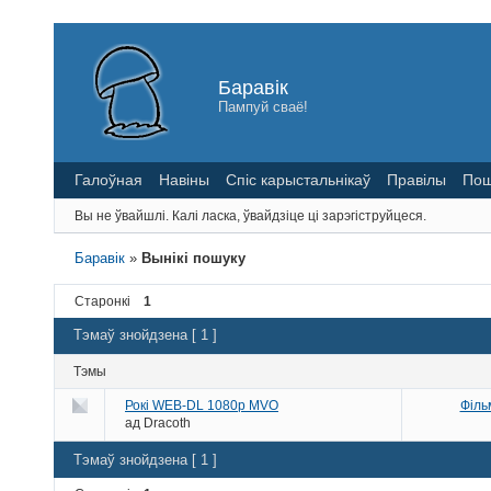
Баравік
Пампуй сваё!
Галоўная
Навіны
Спіс карыстальнікаў
Правілы
Пош
Вы не ўвайшлі.
Калі ласка, ўвайдзіце ці зарэгіструйцеся.
Баравік
»
Вынікі пошуку
Старонкі
1
Тэмаў знойдзена [ 1 ]
Тэмы
Рокі WEB-DL 1080p MVO
Філь
ад
Dracoth
Тэмаў знойдзена [ 1 ]