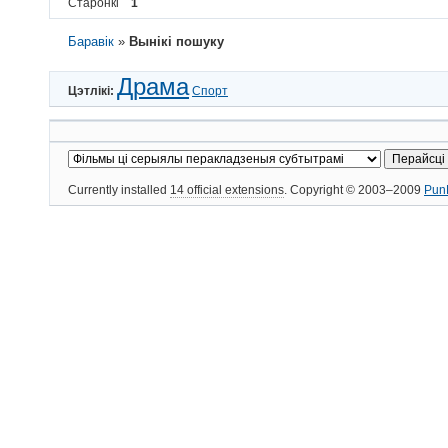
Старонкі
1
Баравік
»
Вынікі пошуку
Драма
Цэтлікі:
Спорт
Currently installed
14 official extensions
. Copyright © 2003–2009
Pun