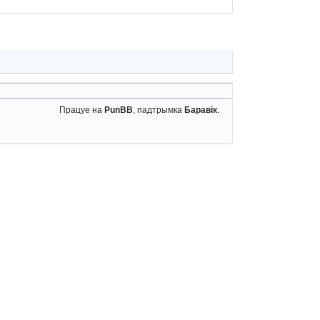
Працуе на
PunBB
, падтрымка
Баравік
.