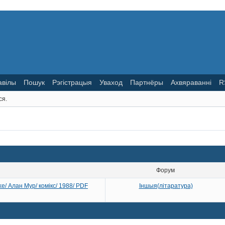
авілы
Пошук
Рэгістрацыя
Уваход
Партнёры
Ахвяраванні
R
ся.
Форум
ke/ Алан Мур/ комікс/ 1988/ PDF
Іншыя(літаратура)