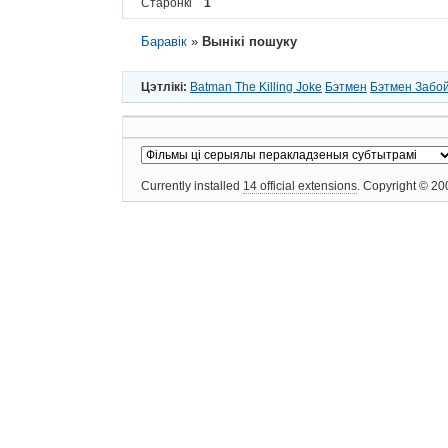
Старонкі
1
Баравік
»
Вынікі пошуку
Цэтлікі:
Batman The Killing Joke
Бэтмен
Бэтмен Забо
Currently installed
14 official extensions
. Copyright © 