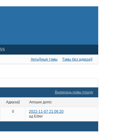
SS
Актыўныя тэмы
Тэмы без адказаў
Выканаць новы пошук
адказаў
апошні допіс
0
2022-11-07 21:06:20
ад Edler