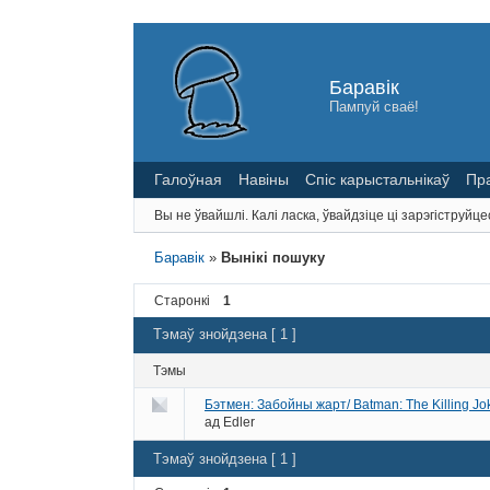
Баравік
Пампуй сваё!
Галоўная
Навіны
Спіс карыстальнікаў
Пр
Вы не ўвайшлі.
Калі ласка, ўвайдзіце ці зарэгіструйце
Баравік
»
Вынікі пошуку
Старонкі
1
Тэмаў знойдзена [ 1 ]
Тэмы
Бэтмен: Забойны жарт/ Batman: The Killing Jo
ад
Edler
Тэмаў знойдзена [ 1 ]