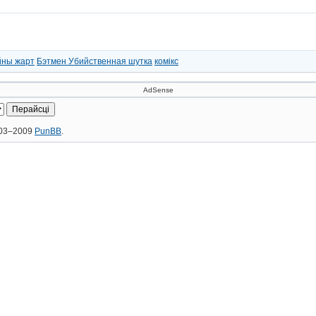
йны жарт
Бэтмен Убийственная шутка
комікс
AdSense
2003–2009
PunBB
.