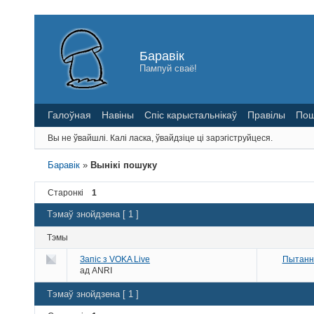
Баравік
Пампуй сваё!
Галоўная
Навіны
Спіс карыстальнікаў
Правілы
Пош
Вы не ўвайшлі.
Калі ласка, ўвайдзіце ці зарэгіструйцеся.
Баравік
»
Вынікі пошуку
Старонкі
1
Тэмаў знойдзена [ 1 ]
Тэмы
Запіс з VOKA Live
Пытанні
ад
ANRI
Тэмаў знойдзена [ 1 ]