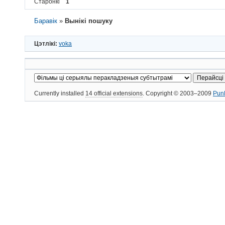
Старонкі
1
Баравік
»
Вынікі пошуку
Цэтлікі:
voka
Currently installed
14 official extensions
. Copyright © 2003–2009
Pun