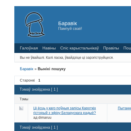
Баравік
Пампуй сваё!
Галоўная
Навіны
Спіс карыстальнікаў
Правілы
Пош
Вы не ўвайшлі.
Калі ласка, ўвайдзіце ці зарэгіструйцеся.
Баравік
»
Вынікі пошуку
Старонкі
1
Тэмаў знойдзена [ 1 ]
Тэмы
Ці ёсць у каго поўныя запісы Кароткіх
Пытанні
гісторый з эфіру Беларускага радыё?
ад
dimaruu
Тэмаў знойдзена [ 1 ]