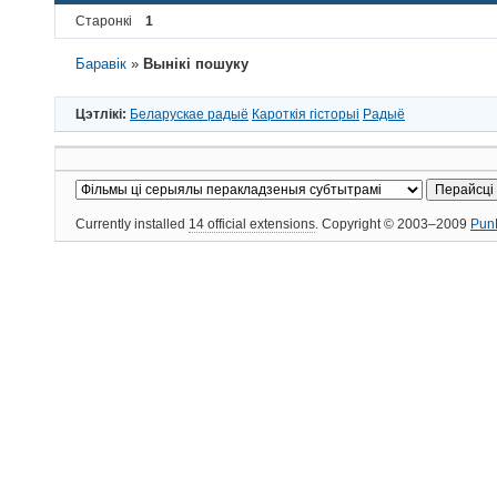
Старонкі
1
Баравік
»
Вынікі пошуку
Цэтлікі:
Беларускае радыё
Кароткія гісторыі
Радыё
Currently installed
14 official extensions
. Copyright © 2003–2009
Pun