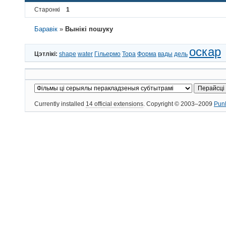
Старонкі
1
Баравік
»
Вынікі пошуку
оскар
Цэтлікі:
shape
water
Гільермо
Тора
Форма
вады
дель
Currently installed
14 official extensions
. Copyright © 2003–2009
Pun