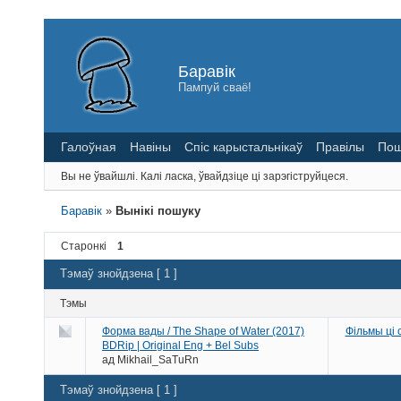
Баравік
Пампуй сваё!
Галоўная
Навіны
Спіс карыстальнікаў
Правілы
Пош
Вы не ўвайшлі.
Калі ласка, ўвайдзіце ці зарэгіструйцеся.
Баравік
»
Вынікі пошуку
Старонкі
1
Тэмаў знойдзена [ 1 ]
Тэмы
Форма вады / The Shape of Water (2017)
Фільмы ці
BDRip | Original Eng + Bel Subs
ад
Mikhail_SaTuRn
Тэмаў знойдзена [ 1 ]