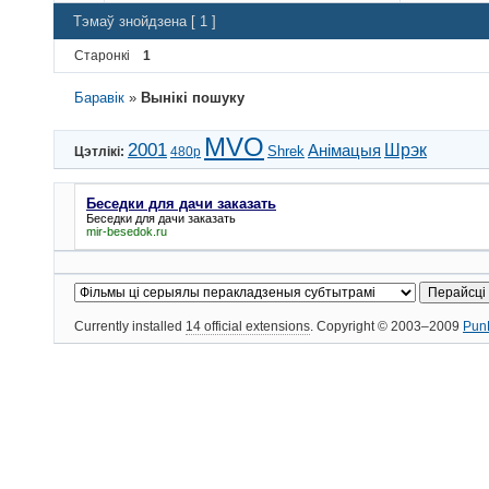
Тэмаў знойдзена [ 1 ]
Старонкі
1
Баравік
»
Вынікі пошуку
MVO
2001
Шрэк
Анімацыя
Shrek
Цэтлікі:
480p
Беседки для дачи заказать
Беседки для дачи заказать
mir-besedok.ru
Currently installed
14 official extensions
. Copyright © 2003–2009
Pun