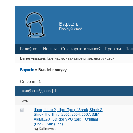
Баравік
Пампуй сваё!
Галоўная
Навіны
Спіс карыстальнікаў
Правілы
Пош
Вы не ўвайшлі.
Калі ласка, ўвайдзіце ці зарэгіструйцеся.
Баравік
»
Вынікі пошуку
Старонкі
1
Тэмаў знойдзена [ 1 ]
Тэмы
Шрэк, Шрэк 2, Шрэк Трэці / Shrek, Shrek 2,
Shrek The Third [2001, 2004, 2007; ЗША,
Анімацыя, BDRip] MVO (Bel) + Original
(Eng) + Sub (Eng)
ад
Kalinowski