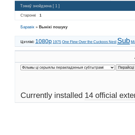
Тэмаў знойдзена [ 1 ]
Старонкі
1
Баравік
»
Вынікі пошуку
Sub
1080p
Цэтлікі:
1975
One Flew Over the Cuckoos Nest
М
Currently installed
14 official ext