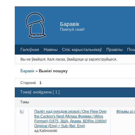
Баравік
Пампуй сваё!
Галоўная
Навіны
Спіс карыстальнікаў
Правілы
Пош
Вы не ўвайшлі.
Калі ласка, ўвайдзіце ці зарэгіструйцеся.
Баравік
»
Вынікі пошуку
Старонкі
1
Тэмаў знойдзена [ 1 ]
Тэмы
Палёт над гняздом зязюлі / One Flew Over
Фільмы ці
the Cuckoo's Nest (Мілаш Форман / Milos
Forman) [1975, ЗША, Драма, BDRip-1080p]
Original (Eng) + Sub (Bel, Eng)
ад
Kalinowski