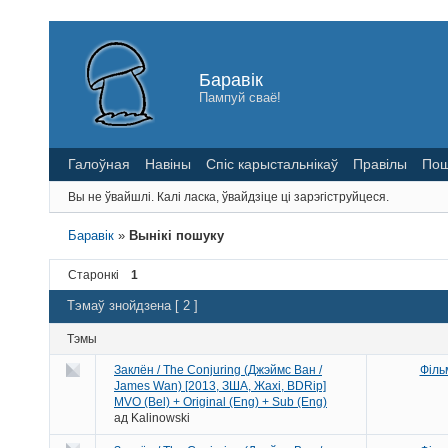
Баравік
Пампуй сваё!
Галоўная
Навіны
Спіс карыстальнікаў
Правілы
Пош
Вы не ўвайшлі.
Калі ласка, ўвайдзіце ці зарэгіструйцеся.
Баравік
»
Вынікі пошуку
Старонкі
1
Тэмаў знойдзена [ 2 ]
Тэмы
Заклён / The Conjuring (Джэймс Ван /
Філь
James Wan) [2013, ЗША, Жахі, BDRip]
MVO (Bel) + Original (Eng) + Sub (Eng)
ад
Kalinowski