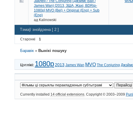
Заклён / The Conjuring (Джэймс Ван /
Філь
James Wan) [2013, ЗША, Жахі, BDRip-
1080p] MVO (Bel) + Original (Eng) + Sub
(Eng)
ад
Kalinowski
Тэмаў знойдзена [ 2 ]
Старонкі
1
Баравік
»
Вынікі пошуку
1080p
MVO
2013
Цэтлікі:
James Wan
The Conjuring
Джэймс
Currently installed
14 official extensions
. Copyright © 2003–2009
Pun