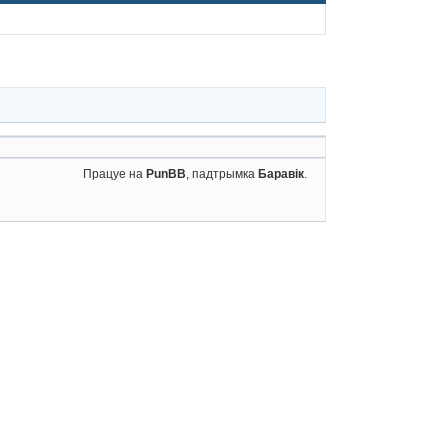
Працуе на
PunBB
, падтрымка
Баравік
.