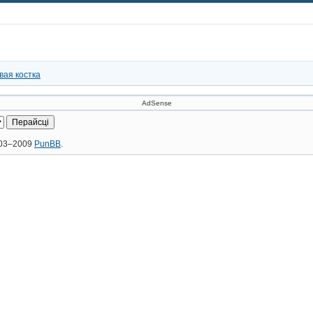
вая костка
AdSense
2003–2009
PunBB
.