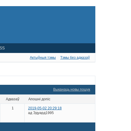
SS
Актыўныя тэмы
Тэмы без адказаў
Выканаць новы пошук
адказаў
апошні допіс
1
2019-05-02 20:29:18
ад Эдуард1995