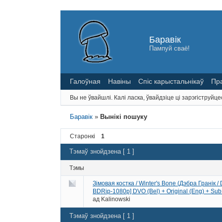
Баравік
Пампуй сваё!
Галоўная
Навіны
Спіс карыстальнікаў
Пр
Вы не ўвайшлі.
Калі ласка, ўвайдзіце ці зарэгіструйце
Баравік
»
Вынікі пошуку
Старонкі
1
Тэмаў знойдзена [ 1 ]
Тэмы
Зімовая костка / Winter's Bone (Дэбра Гранік /
BDRip-1080p] DVO (Bel) + Original (Eng) + Sub
ад
Kalinowski
Тэмаў знойдзена [ 1 ]