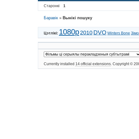
Старонкі
1
Баравік
»
Вынікі пошуку
1080p
DVO
2010
Цэтлікі:
Winters Bone
Зімо
Currently installed
14 official extensions
. Copyright © 