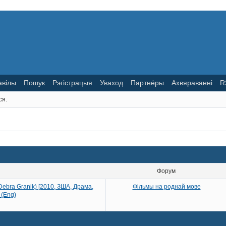
авілы
Пошук
Рэгістрацыя
Уваход
Партнёры
Ахвяраванні
R
ся.
Форум
 Debra Granik) [2010, ЗША, Драма,
Фільмы на роднай мове
 (Eng)