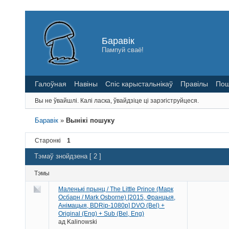
Баравік
Пампуй сваё!
Галоўная
Навіны
Спіс карыстальнікаў
Правілы
Пош
Вы не ўвайшлі.
Калі ласка, ўвайдзіце ці зарэгіструйцеся.
Баравік
»
Вынікі пошуку
Старонкі
1
Тэмаў знойдзена [ 2 ]
Тэмы
Маленькі прынц / The Little Prince (Марк
Осбарн / Mark Osborne) [2015, Францыя,
Анімацыя, BDRip-1080p] DVO (Bel) +
Original (Eng) + Sub (Bel, Eng)
ад
Kalinowski