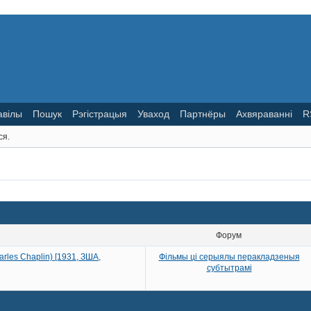
авілы
Пошук
Рэгістрацыя
Уваход
Партнёры
Ахвяраванні
R
ся.
Форум
harles Chaplin) [1931, ЗША,
Фільмы ці серыялы перакладзеныя
субтытрамі