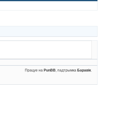
Працуе на
PunBB
, падтрымка
Баравік
.