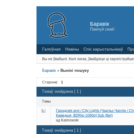
Баравік
Пампуй сваё!
Галоўная
Навіны
Спіс карыстальнікаў
Пр
Вы не ўвайшлі.
Калі ласка, ўвайдзіце ці зарэгіструйце
Баравік
»
Вынікі пошуку
Старонкі
1
Тэмаў знойдзена [ 1 ]
Тэмы
Гарадскія агні / City Lights (Чарльз Чаплін / C
Камедыя, BDRip-1080p] Sub (Bel)
ад
Kalinowski
Тэмаў знойдзена [ 1 ]