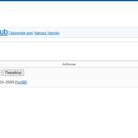
ub
Гарадскія агні
Чарльз Чаплін
AdSense
2003–2009
PunBB
.