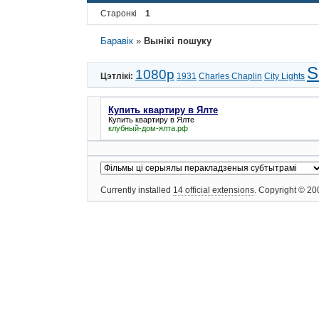
Старонкі
1
Баравік
»
Вынікі пошуку
S
1080p
Цэтлікі:
1931
Charles Chaplin
City Lights
Купить квартиру в Ялте
Купить квартиру в Ялте
клубный-дом-ялта.рф
Currently installed
14 official extensions
. Copyright © 