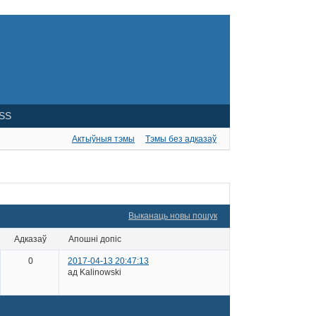
SS
Актыўныя тэмы
Тэмы без адказаў
Выканаць новы пошук
адказаў
апошні допіс
0
2017-04-13 20:47:13
ад Kalinowski