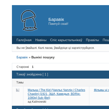
Баравік
Пампуй сваё!
Галоўная
Навіны
Спіс карыстальнікаў
Правілы
Пош
Вы не ўвайшлі.
Калі ласка, ўвайдзіце ці зарэгіструйцеся.
Баравік
»
Вынікі пошуку
Старонкі
1
Тэмаў знойдзена [ 1 ]
Тэмы
Малыш / The Kid (Чарльз Чаплін / Charles
Фільмы ці
Chaplin) [1921, ЗША, Камедыя, BDRip-
1080p] Sub (Bel)
ад
Kalinowski