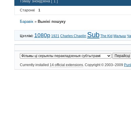
Тэмаў знойдзена [ 1 ]
Старонкі
1
Баравік
»
Вынікі пошуку
Sub
1080p
Цэтлікі:
1921
Charles Chaplin
The Kid
Малыш
Ча
Currently installed
14 official extensions
. Copyright © 2003–2009
Pun