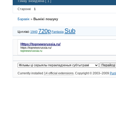
Тэмаў знойдзена [ 1 ]
Старонкі
1
Баравік
»
Вынікі пошуку
Sub
720p
Цэтлікі:
1940
Fantasia
Https://topnewsrussia.ru/
https://topnewsrussia.ru/
topnewsrussia.ru
Currently installed
14 official extensions
. Copyright © 2003–2009
Pun