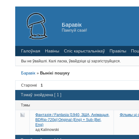
Баравік
Пампуй сваё!
Галоўная
Навіны
Спіс карыстальнікаў
Правілы
Пош
Вы не ўвайшлі.
Калі ласка, ўвайдзіце ці зарэгіструйцеся.
Баравік
»
Вынікі пошуку
Старонкі
1
Тэмаў знойдзена [ 1 ]
Тэмы
Фантазія / Fantasia [1940, ЗША, Анімацыя,
Фільмы ці
BDRip-720p] Original (Eng) + Sub (Bel,
Eng)
ад
Kalinowski