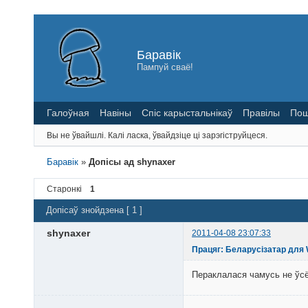
Баравік
Пампуй сваё!
Галоўная
Навіны
Спіс карыстальнікаў
Правілы
Пош
Вы не ўвайшлі.
Калі ласка, ўвайдзіце ці зарэгіструйцеся.
Баравік
»
Допісы ад shynaxer
Старонкі
1
Допісаў знойдзена [ 1 ]
shynaxer
2011-04-08 23:07:33
Працяг: Беларусізатар для
Пераклалася чамусь не ўсё