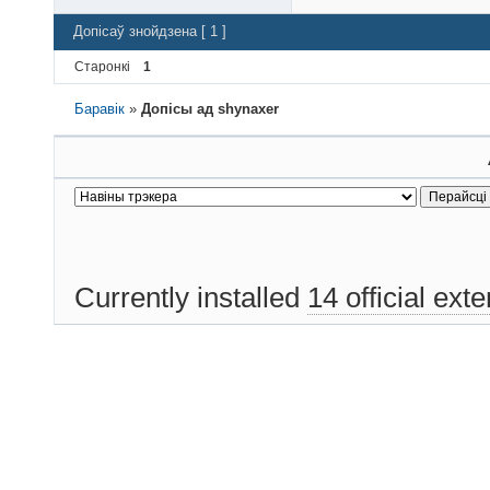
Допісаў знойдзена [ 1 ]
Старонкі
1
Баравік
»
Допісы ад shynaxer
Currently installed
14 official ext