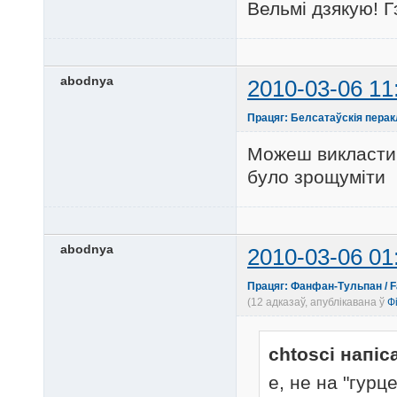
Вельмі дзякую! Г
abodnya
2010-03-06 11
Працяг: Белсатаўскія пера
Можеш викласти 
було зрощуміти
abodnya
2010-03-06 01
Працяг: Фанфан-Тульпан / Fan
(12 адказаў, апублікавана ў
Ф
chtosci напіс
е, не на "гурц