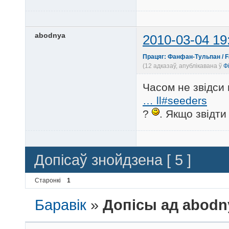
abodnya
2010-03-04 19
Працяг: Фанфан-Тульпан / Fan
(12 адказаў, апублікавана ў
Ф
Часом не звідси 
… ll#seeders
?
. Якщо звідт
Допісаў знойдзена [ 5 ]
Старонкі
1
Баравік
»
Допісы ад abodn