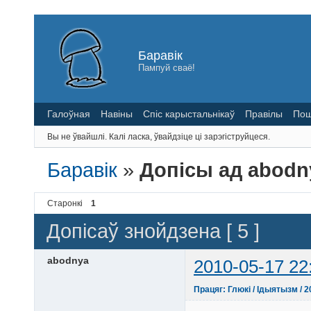
Баравік
Пампуй сваё!
Галоўная
Навіны
Спіс карыстальнікаў
Правілы
Пош
Вы не ўвайшлі.
Калі ласка, ўвайдзіце ці зарэгіструйцеся.
Баравік
»
Допісы ад abodn
Старонкі
1
Допісаў знойдзена [ 5 ]
abodnya
2010-05-17 22
Працяг: Глюкі / Ідыятызм / 