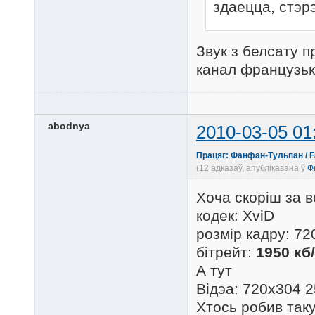
здаецца, стэр
Звук з белсату п
канал французькї
abodnya
2010-03-05 01
Працяг: Фанфан-Тульпан / Fan
(12 адказаў, апублікавана ў
Ф
Хоча скоріш за в
кодек: XviD
розмір кадру: 7
бітрейт:
1950 кб
А тут
Відэа: 720x304 
Хтось робив таку