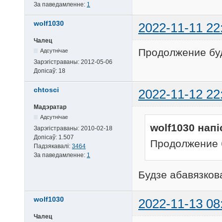
За паведамленне:
1
wolf1030
2022-11-11 22
Чалец
Продолжение бу
Адсутнічае
Зарэгістраваны:
2012-05-06
Допісаў:
18
chtosci
2022-11-12 22
Мадэратар
Адсутнічае
wolf1030 напі
Зарэгістраваны:
2010-02-18
Допісаў:
1.507
Продолжение 
Падзякавалі:
3464
За паведамленне:
1
Будзе абавязков
wolf1030
2022-11-13 08
Чалец