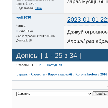
зараз мусіць бы
Допісаў:
1.507
Падзякавалі:
3464
wolf1030
2023-01-01 22
Чалец
Дзякуй огромное
Адсутнічае
Зарэгістраваны:
2012-05-06
Апошні раз адрэд
Допісаў:
18
Допісы [ 1 - 25 з 34 ]
Старонкі
1
2
Наступная
Баравік
»
Сэрыялы
»
Карона каралёў / Korona królów / 2016