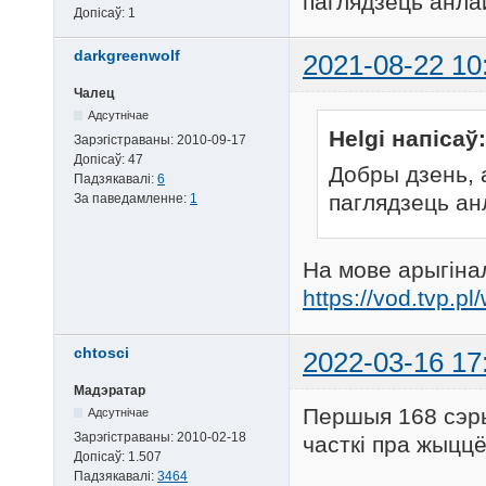
паглядзець анла
Допісаў:
1
darkgreenwolf
2021-08-22 10
Чалец
Адсутнічае
Helgi напісаў:
Зарэгістраваны:
2010-09-17
Допісаў:
47
Добры дзень, 
Падзякавалі:
6
паглядзець ан
За паведамленне:
1
На мове арыгіна
https://vod.tvp.p
chtosci
2022-03-16 17
Мадэратар
Першыя 168 сэры
Адсутнічае
Зарэгістраваны:
2010-02-18
часткі пра жыццё
Допісаў:
1.507
Падзякавалі:
3464