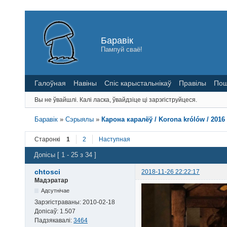
Баравік
Пампуй сваё!
Галоўная
Навіны
Спіс карыстальнікаў
Правілы
Пош
Вы не ўвайшлі.
Калі ласка, ўвайдзіце ці зарэгіструйцеся.
Баравік
»
Сэрыялы
»
Карона каралёў / Korona królów / 2016
Старонкі
1
2
Наступная
Допісы [ 1 - 25 з 34 ]
chtosci
2018-11-26 22:22:17
Мадэратар
Адсутнічае
Зарэгістраваны:
2010-02-18
Допісаў:
1.507
Падзякавалі:
3464