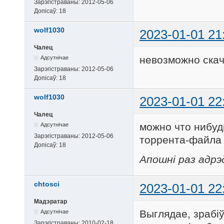
Зарэгістраваны:
2012-05-06
Допісаў:
18
wolf1030
2023-01-01 21
Чалец
невозможно ска
Адсутнічае
Зарэгістраваны:
2012-05-06
Допісаў:
18
wolf1030
2023-01-01 22
Чалец
можно что нибуд
Адсутнічае
Зарэгістраваны:
2012-05-06
торрента-файла
Допісаў:
18
Апошні раз адрэд
chtosci
2023-01-01 22
Мадэратар
Выглядае, зрабіў
Адсутнічае
Зарэгістраваны:
2010-02-18