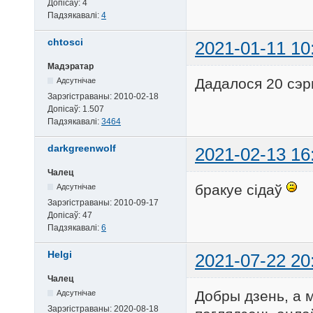
Допісаў:
4
Падзякавалі:
4
chtosci
2021-01-11 10
Мадэратар
Дадалося 20 сэ
Адсутнічае
Зарэгістраваны:
2010-02-18
Допісаў:
1.507
Падзякавалі:
3464
darkgreenwolf
2021-02-13 16
Чалец
бракуе сідаў
Адсутнічае
Зарэгістраваны:
2010-09-17
Допісаў:
47
Падзякавалі:
6
Helgi
2021-07-22 20
Чалец
Добры дзень, а 
Адсутнічае
Зарэгістраваны:
2020-08-18