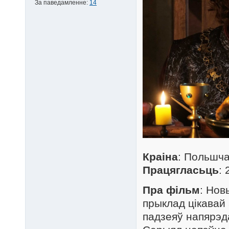
За паведамленне:
14
Краіна
: Польшч
Працягласьць
: 
Пра фільм
: Нов
прыклад цікавай
падзеяў напярэда