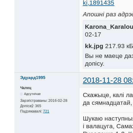
ki,1891435
Апошні раз адрэд
Karona_Karalou
02-17
kk.jpg
217.93 кБ
Вы не маеце да
допісу.
Эдуард1995
2018-11-28 08
Чалец
Скажыце, калі л
Адсутнічае
Зарэгістраваны:
2016-02-28
да сямнадцатай,
Допісаў:
365
Падзякавалі:
721
Шукаю наступныя
і валацуга, Сама