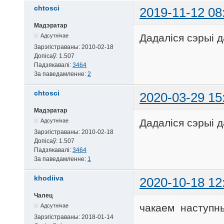
chtosci
2019-11-12 08
Мадэратар
Дадаліся сэрыі д
Адсутнічае
Зарэгістраваны:
2010-02-18
Допісаў:
1.507
Падзякавалі:
3464
За паведамленне:
2
chtosci
2020-03-29 15
Мадэратар
Дадаліся сэрыі д
Адсутнічае
Зарэгістраваны:
2010-02-18
Допісаў:
1.507
Падзякавалі:
3464
За паведамленне:
1
khodiiva
2020-10-18 12
Чалец
чакаем наступны
Адсутнічае
Зарэгістраваны:
2018-01-14