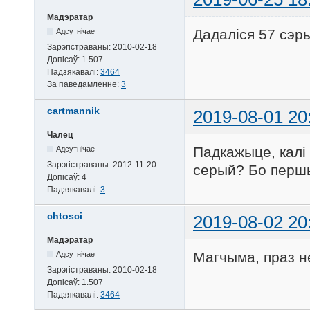
Мадэратар
Дадаліся 57 сэр
Адсутнічае
Зарэгістраваны:
2010-02-18
Допісаў:
1.507
Падзякавалі:
3464
За паведамленне:
3
cartmannik
2019-08-01 20
Чалец
Падкажыце, калі 
Адсутнічае
Зарэгістраваны:
2012-11-20
серый? Бо першы
Допісаў:
4
Падзякавалі:
3
chtosci
2019-08-02 20
Мадэратар
Магчыма, праз не
Адсутнічае
Зарэгістраваны:
2010-02-18
Допісаў:
1.507
Падзякавалі:
3464