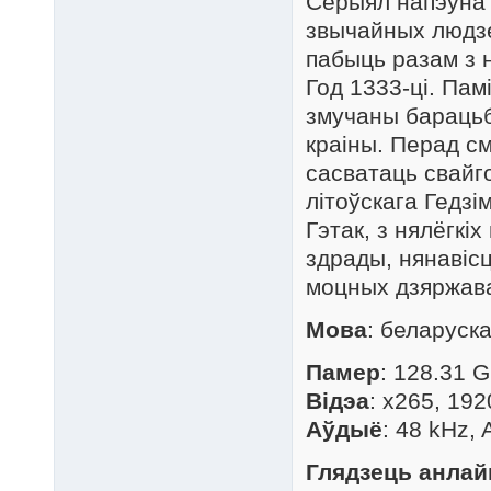
Серыял напэўна з
звычайных людзе
пабыць разам з 
Год 1333-ці. Па
змучаны барацьб
краіны. Перад с
сасватаць свайго
літоўскага Гедзі
Гэтак, з нялёгкі
здрады, нянавіс
моцных дзяржаваў
Мова
: беларуск
Памер
: 128.31 G
Відэа
: x265, 192
Аўдыё
: 48 kHz,
Глядзець анлай