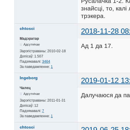
Русалачка 1-2. К
знайсці, то, кал
трэкера.
chtosci
2018-11-28 08
Мадэратар
Ад 1 да 17.
Адсутнічае
Зарэгістраваны:
2010-02-18
Допісаў:
1.507
Падзякавалі:
3464
За паведамленне:
1
Ingeborg
2019-01-12 13
Чалец
Далучаюся да па
Адсутнічае
Зарэгістраваны:
2011-01-31
Допісаў:
12
Падзякавалі:
7
За паведамленне:
1
chtosci
2019-06-25 18