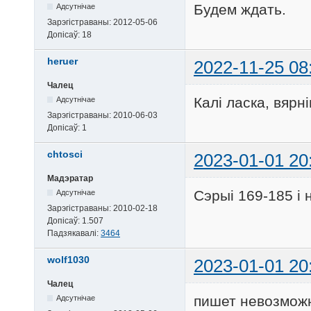
Будем ждать.
Адсутнічае
Зарэгістраваны:
2012-05-06
Допісаў:
18
heruer
2022-11-25 08
Чалец
Калі ласка, вярн
Адсутнічае
Зарэгістраваны:
2010-06-03
Допісаў:
1
chtosci
2023-01-01 20
Мадэратар
Сэрыі 169-185 і 
Адсутнічае
Зарэгістраваны:
2010-02-18
Допісаў:
1.507
Падзякавалі:
3464
wolf1030
2023-01-01 20
Чалец
пишет невозможн
Адсутнічае