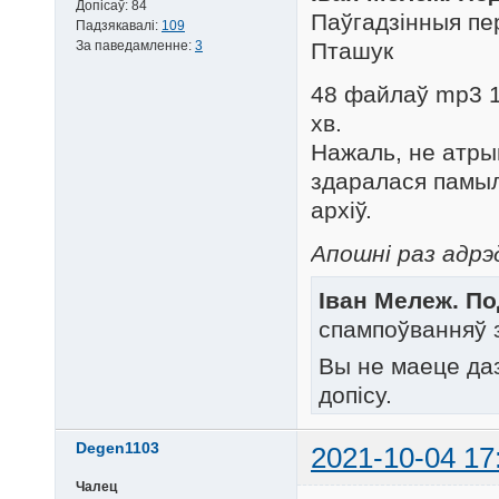
Допісаў:
84
Паўгадзінныя пер
Падзякавалі:
109
За паведамленне:
3
Пташук
48 файлаў mp3 19
хв.
Нажаль, не атры
здаралася памылк
архіў.
Апошні раз адрэ
Іван Мележ. По
спампоўванняў 
Вы не маеце да
допісу.
Degen1103
2021-10-04 17
Чалец