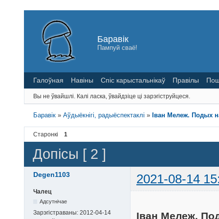
Баравік
Пампуй сваё!
Галоўная
Навіны
Спіс карыстальнікаў
Правілы
Пош
Вы не ўвайшлі.
Калі ласка, ўвайдзіце ці зарэгіструйцеся.
Баравік
»
Аўдыёкнігі, радыёспектаклі
»
Іван Мележ. Подых 
Старонкі
1
Допісы [ 2 ]
Degen1103
2021-08-14 15
Чалец
Адсутнічае
Зарэгістраваны:
2012-04-14
Іван Мележ. По