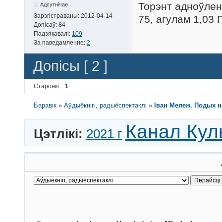
Торэнт адноўлен
Адсутнічае
Зарэгістраваны:
2012-04-14
75, агулам 1,03 
Допісаў:
84
Падзякавалі:
109
За паведамленне:
2
Допісы [ 2 ]
Старонкі
1
Баравік
»
Аўдыёкнігі, радыёспектаклі
»
Іван Мележ. Подых 
Канал Кул
Цэтлікі:
2021 г