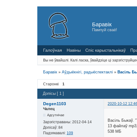
Баравік
Пампуй сваё!
Галоўная
Навіны
Спіс карыстальнікаў
Пр
Вы не ўвайшлі.
Калі ласка, ўвайдзіце ці зарэгіструйце
Баравік
»
Аўдыёкнігі, радыёспектаклі
»
Васіль Бы
Старонкі
1
Допісы [ 1 ]
Degen1103
2020-10-12 12:4
Чалец
Адсутнічае
Васіль Быкаў. "
Зарэгістраваны:
2012-04-14
13 файлаў mp3, 
Допісаў:
84
538 МБ
Падзякавалі:
109