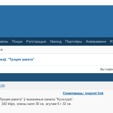
авілы
Пошук
Рэгістрацыя
Уваход
Партнёры
Ахвяраванні
R
ся.
каў. "Трэцяя ракета"
Вы паві
6:54
Спампаваць: magnet link
Трэцяя ракета" ў выкананьні канала "Культура".
192 kbps, кожны каля 30 хв, агулам 6 г 32 хв.