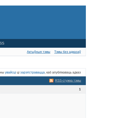
SS
Актыўныя тэмы
Тэмы без адказаў
нны
увайсці
ці
зарэгістравацца
, каб апублікаваць адказ
RSS-стужка тэмы
1