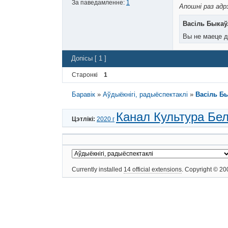
За паведамленне:
1
Апошні раз адр
Васіль Быкаў.
Вы не маеце д
Допісы [ 1 ]
Старонкі
1
Баравік
»
Аўдыёкнігі, радыёспектаклі
»
Васіль Бы
Канал Культура Бе
Цэтлікі:
2020 г
Currently installed
14 official extensions
. Copyright © 