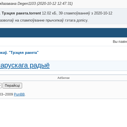
эдагавана Degen1103 (2020-10-12 12:47:31)
 Трэцяя ракета.torrent
12.02 кБ, 39 спампоўванняў з 2020-10-12
азволаў на спампоўванне прычэпкаў гэтага допісу.
Вы паві
каў. "Трэцяя ракета"
ларускага радыё
AdSense
2003–2009
PunBB
.