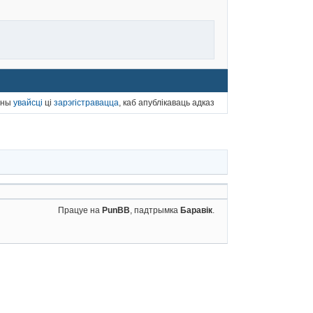
нны
увайсці
ці
зарэгістравацца
, каб апублікаваць адказ
Працуе на
PunBB
, падтрымка
Баравік
.