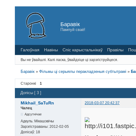
Баравік
Пампуй сваё!
Галоўная
Навіны
Спіс карыстальнікаў
Правілы
Пош
Вы не ўвайшлі.
Калі ласка, ўвайдзіце ці зарэгіструйцеся.
Баравік
»
Фільмы ці серыялы перакладзеныя субтытрамі
»
Ба
Старонкі
1
Допісы [ 3 ]
Mikhail_SaTuRn
2018-03-07 20:42:37
Чалец
Адсутнічае
Адкуль:
Мікашэвічы
Зарэгістраваны:
2012-02-05
Допісаў:
18