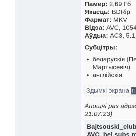
Памер:
2,69 Гб
Якасць:
BDRip
Фармат:
MKV
Відэа:
AVC, 1054 
Аўдыа:
AC3, 5.1,
Субцітры:
беларускія (П
Мартысевіч)
англійскія
Здымкі экрана
П
Апошні раз адрэ
21:07:23)
Bajtsouski_clu
AVC_bel.subs.m