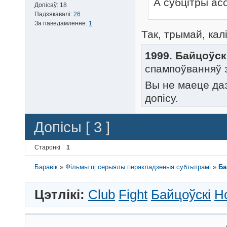
А субцітры асо
Допісаў:
18
Падзякавалі:
26
За паведамленне:
1
Так, трымай, калі
1999. Байцоўск
спампоўванняў 
Вы не маеце да
допісу.
Допісы [ 3 ]
Старонкі
1
Баравік
»
Фільмы ці серыялы перакладзеныя субтытрамі
»
Ба
Цэтлікі:
Club
Fight
Байцоўскі
Н