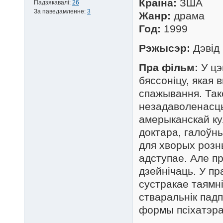
Краіна:
ЗША
Падзякавалі:
26
За паведамленне:
3
Жанр:
драма
Год:
1999
Рэжысэр:
Дэвід 
Пра фільм:
У цэ
бяссоніцу, якая
спажывання. Так
незадаволенасць
амерыканскай к
доктара, галоўн
для хворых розн
адступае. Але пр
дзейнічаць. У п
сустракае таямн
стваральнік пад
формы псіхатэрап