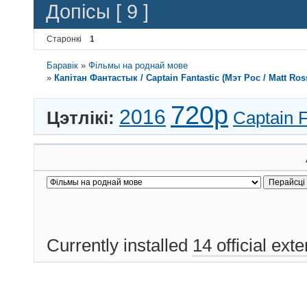
Допісы [ 9 ]
Старонкі
1
Баравік
»
Фільмы на роднай мове
»
Капітан Фантастык / Captain Fantastic (Мэт Рос / Matt Ros
720p
2016
Цэтлікі:
Captain F
Currently installed
14 official ext