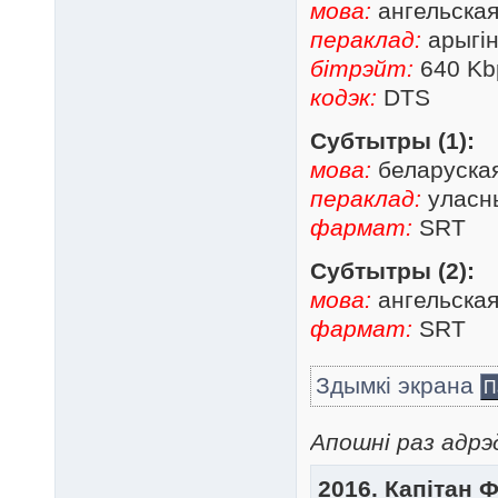
мова:
ангельска
пераклад:
арыгін
бітрэйт:
640 Kb
кодэк:
DTS
Субтытры (1):
мова:
беларуска
пераклад:
уласны
фармат:
SRT
Субтытры (2):
мова:
ангельска
фармат:
SRT
Здымкі экрана
П
Апошні раз адрэд
2016. Капітан 