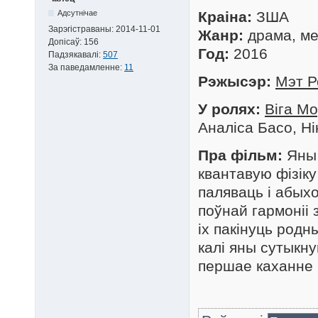
Адсутнічае
Краіна:
ЗША
Зарэгістраваны:
2014-11-01
Жанр:
драма, ме
Допісаў:
156
Год:
2016
Падзякавалі:
507
За паведамленне:
11
Рэжысэр:
Мэт Р
У ролях:
Віга М
Аналіса Басо, Ні
Пра фільм:
Яны 
квантавую фізіку
паляваць і абыхо
поўнай гармоніі 
іх пакінуць родны
калі яны сутыкну
першае каханне і