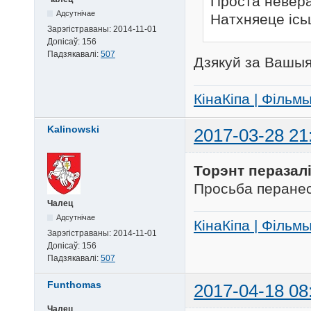
Проста невера
Адсутнічае
Натхняеце ісь
Зарэгістраваны:
2014-11-01
Допісаў:
156
Падзякавалі:
507
Дзякуй за Вашыя
КінаКіпа | Фільм
Kalinowski
2017-03-28 21
Торэнт перазал
Просьба перанес
Чалец
Адсутнічае
КінаКіпа | Фільм
Зарэгістраваны:
2014-11-01
Допісаў:
156
Падзякавалі:
507
Funthomas
2017-04-18 08
Чалец