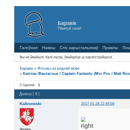
Баравік
Пампуй сваё!
Галоўная
Навіны
Спіс карыстальнікаў
Правілы
Пош
Вы не ўвайшлі.
Калі ласка, ўвайдзіце ці зарэгіструйцеся.
Баравік
»
Фільмы на роднай мове
»
Капітан Фантастык / Captain Fantastic (Мэт Рос / Matt Ros
Старонкі
1
Допісы [ 9 ]
Kalinowski
2017-01-28 22:49:09
Чалец