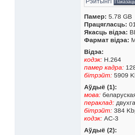
Рэйтынгі
Паказац
Памер:
5.78 GB
Працягласць:
01
Якасць відэа:
B
Фармат відэа:
M
Відэа:
кодэк:
H.264
памер кадра:
128
бітрэйт:
5909 K
Аўдыё (1):
мова:
беларуска
пераклад:
двухга
бітрэйт:
384 Kb
кодэк:
AC-3
Аўдыё (2):