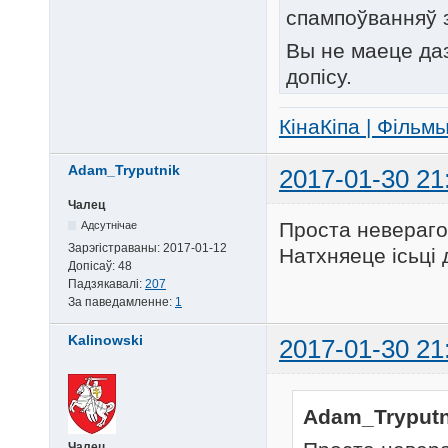
спампоўванняў 
Вы не маеце да
допісу.
КінаКіпа | Фільм
Adam_Tryputnik
2017-01-30 21
Чалец
Проста неверагод
Адсутнічае
Зарэгістраваны:
2017-01-12
Натхняеце ісьці 
Допісаў:
48
Падзякавалі:
207
За паведамленне:
1
Kalinowski
2017-01-30 21
Adam_Tryputn
Чалец