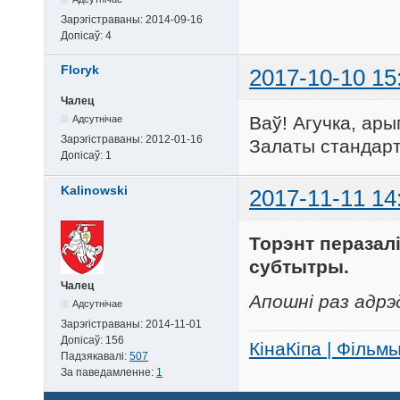
Зарэгістраваны:
2014-09-16
Допісаў:
4
Floryk
2017-10-10 15
Чалец
Ваў! Агучка, ары
Адсутнічае
Зарэгістраваны:
2012-01-16
Залаты стандарт :
Допісаў:
1
Kalinowski
2017-11-11 14
Торэнт перазал
субтытры.
Чалец
Апошні раз адрэд
Адсутнічае
Зарэгістраваны:
2014-11-01
Допісаў:
156
КінаКіпа | Фільм
Падзякавалі:
507
За паведамленне:
1