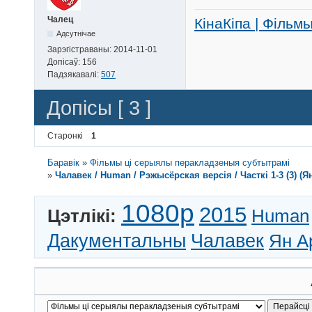
Чалец
КінаКіпа | Фільм
Адсутнічае
Зарэгістраваны:
2014-11-01
Допісаў:
156
Падзякавалі:
507
Допісы [ 3 ]
Старонкі
1
Баравік
»
Фільмы ці серыялы перакладзеныя субтытрамі
»
Чалавек / Human / Рэжысёрская версія / Часткі 1-3 (3) (
1080p
2015
Цэтлікі:
Human
Дакументальны
Чалавек
Ян А