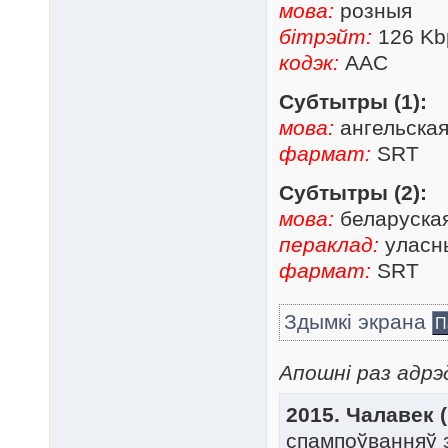
мова:
розныя
бітрэйт:
126 Kb
кодэк:
AAC
Субтытры (1):
мова:
ангельская
фармат:
SRT
Субтытры (2):
мова:
беларуска
пераклад:
уласны
фармат:
SRT
Здымкі экрана
П
Апошні раз адрэд
2015. Чалавек 
спампоўванняў 