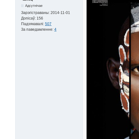
Адсутнічае
Зарэгістраваны:
2014-11-01
Допісаў:
156
Падзякавалі:
507
За паведамленне:
4