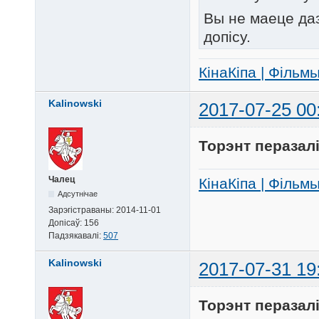
Вы не маеце да
допісу.
КінаКіпа | Фільм
Kalinowski
2017-07-25 00
Торэнт перазал
Чалец
КінаКіпа | Фільм
Адсутнічае
Зарэгістраваны:
2014-11-01
Допісаў:
156
Падзякавалі:
507
Kalinowski
2017-07-31 19
Торэнт перазал