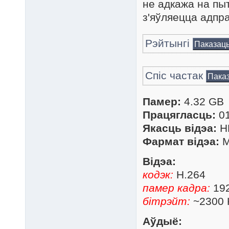
не адкажа на пы
з'яўляецца адпра
Рэйтынгі
Паказац
Спіс частак
Пака
Памер:
4.32 GB
Працягласць:
01
Якасць відэа:
H
Фармат відэа:
M
Відэа:
кодэк:
H.264
памер кадра:
192
бітрэйт:
~2300 
Аўдыё: