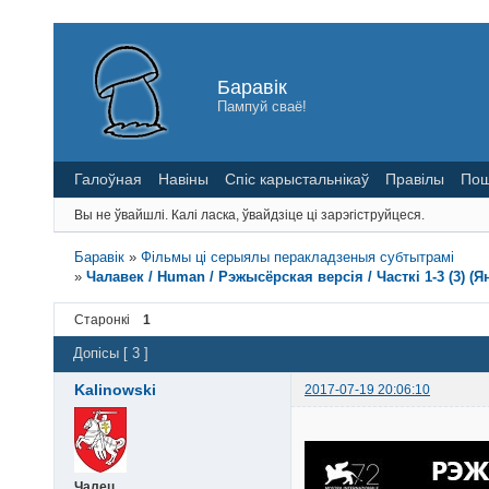
Баравік
Пампуй сваё!
Галоўная
Навіны
Спіс карыстальнікаў
Правілы
Пош
Вы не ўвайшлі.
Калі ласка, ўвайдзіце ці зарэгіструйцеся.
Баравік
»
Фільмы ці серыялы перакладзеныя субтытрамі
»
Чалавек / Human / Рэжысёрская версія / Часткі 1-3 (3) (
Старонкі
1
Допісы [ 3 ]
Kalinowski
2017-07-19 20:06:10
Чалец