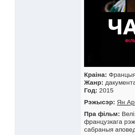
Краіна:
Францы
Жанр:
дакумент
Год:
2015
Рэжысэр:
Ян Ар
Пра фільм:
Велі
французкага рэж
сабраныя аповед