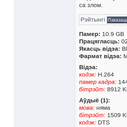
са злом.
Рэйтынгі
Паказац
Памер:
10.9 GB
Працягласць:
02
Якасць відэа:
B
Фармат відэа:
M
Відэа:
кодэк:
H.264
памер кадра:
144
бітрэйт:
8912 K
Аўдыё (1):
мова:
няма
бітрэйт:
1509 K
кодэк:
DTS