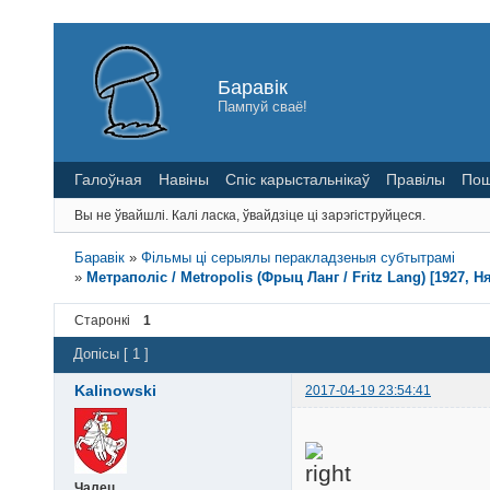
Баравік
Пампуй сваё!
Галоўная
Навіны
Спіс карыстальнікаў
Правілы
Пош
Вы не ўвайшлі.
Калі ласка, ўвайдзіце ці зарэгіструйцеся.
Баравік
»
Фільмы ці серыялы перакладзеныя субтытрамі
»
Метраполіс / Metropolis (Фрыц Ланг / Fritz Lang) [1927,
Старонкі
1
Допісы [ 1 ]
Kalinowski
2017-04-19 23:54:41
Чалец