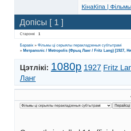
КінаКіпа | Фільм
Допісы [ 1 ]
Старонкі
1
Баравік
»
Фільмы ці серыялы перакладзеныя субтытрамі
»
Метраполіс / Metropolis (Фрыц Ланг / Fritz Lang) [1927,
1080p
1927
Цэтлікі:
Fritz La
Ланг