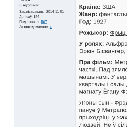
Адсутнічае
Краіна:
ЗША
Зарэгістраваны:
2014-11-01
Жанр:
фантастык
Допісаў:
156
Год:
1927
Падзякавалі:
507
За паведамленне:
4
Рэжысэр:
Фрыц 
У ролях:
Альфрэд
Эрвін Бісвангер,
Пра фільм:
Метр
часткі. Пад зямл
машынамі. У вер
кварталы і сады
магнату Ёгану Ф
Ягоны сын - Фрэ
пануе ў Метрапо
прыходзіць у жа
людзей. Не ў сі