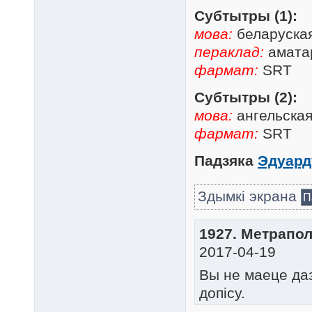
Субтытры (1):
мова:
беларуска
пераклад:
аматар
фармат:
SRT
Субтытры (2):
мова:
ангельска
фармат:
SRT
Падзяка
Эдуард
Здымкі экрана
П
1927. Метраполі
2017-04-19
Вы не маеце да
допісу.