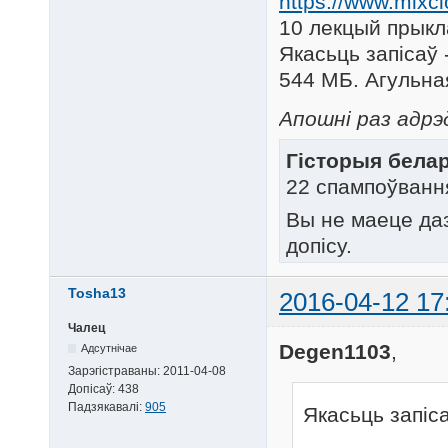
https://www.mixc
10 лекцый прыкла
Якасьць запісаў -
544 МБ. Агульная
Апошні раз адрэ
Гісторыя белару
22 спампоўванн
Вы не маеце да
допісу.
Tosha13
2016-04-12 17
Чалец
Degen1103
,
Адсутнічае
Зарэгістраваны:
2011-04-08
Допісаў:
438
Падзякавалі:
905
Якасьць запіса