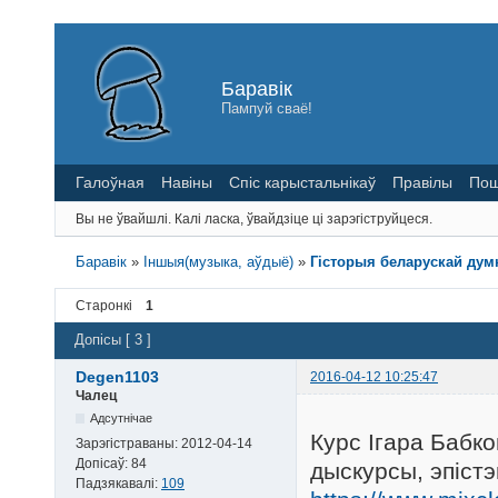
Баравік
Пампуй сваё!
Галоўная
Навіны
Спіс карыстальнікаў
Правілы
Пош
Вы не ўвайшлі.
Калі ласка, ўвайдзіце ці зарэгіструйцеся.
Баравік
»
Іншыя(музыка, аўдыё)
»
Гісторыя беларускай думк
Старонкі
1
Допісы [ 3 ]
Degen1103
2016-04-12 10:25:47
Чалец
Адсутнічае
Курс Ігара Бабко
Зарэгістраваны:
2012-04-14
Допісаў:
84
дыскурсы, эпіст
Падзякавалі:
109