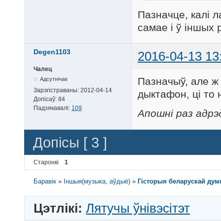
Пазначце, калі 
самае і ў іншых 
Degen1103
2016-04-13 13
Чалец
Пазначыў, але ж 
Адсутнічае
Зарэгістраваны:
2012-04-14
дыктафон, ці то 
Допісаў:
84
Падзякавалі:
109
Апошні раз адрэ
Допісы [ 3 ]
Старонкі
1
Баравік
»
Іншыя(музыка, аўдыё)
»
Гісторыя беларускай думк
Цэтлікі:
Лятучы ўнівэсітэт