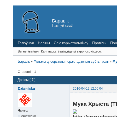
Баравік
Пампуй сваё!
Галоўная
Навіны
Спіс карыстальнікаў
Правілы
Пош
Вы не ўвайшлі.
Калі ласка, ўвайдзіце ці зарэгіструйцеся.
Баравік
»
Фільмы ці серыялы перакладзеныя субтытрамі
»
Му
Старонкі
1
Допісы [ 7 ]
Dzianiska
2016-04-12 12:05:04
Мука Хрыста (Th
Чалец
Адсутнічае