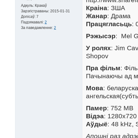
Адкуль:
Кракаў
Краіна
: ЗША
Зарэгістраваны:
2015-01-31
Жанар
: Драма
Допісаў:
7
Падзякавалі:
2
Працягласьць
: 
За паведамленне:
2
Рэжысэр
: Mel 
У ролях
: Jim Cav
Shopov
Пра фільм
: Філ
Пачынаючы ад ма
Мова
: беларуск
ангельская(субты
Памер
: 752 MB
Відэа
: 1280x720
Аўдыё
: 48 kHz, 
Апошні раз адрэд