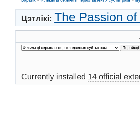
Баравік
»
Фільмы ці серыялы перакладзеныя субтытрамі
»
Му
The Passion of 
Цэтлікі:
Currently installed
14 official ext