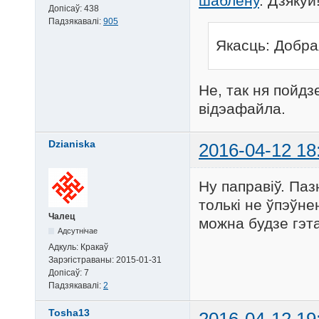
шаблёну
. Дзякуй
Допісаў:
438
Падзякавалі:
905
Якасць: Добра
Не, так ня пойд
відэафайла.
Dzianiska
2016-04-12 18
Ну паправіў. Па
толькі не ўпэўне
Чалец
можна будзе гэт
Адсутнічае
Адкуль:
Кракаў
Зарэгістраваны:
2015-01-31
Допісаў:
7
Падзякавалі:
2
Tosha13