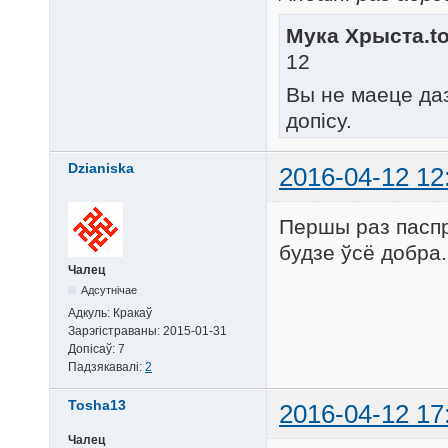
Мука Хрыста.to
12
Вы не маеце да
допісу.
Dzianiska
2016-04-12 12
Першы раз паспр
будзе ўсё добра
Чалец
Адсутнічае
Адкуль:
Кракаў
Зарэгістраваны:
2015-01-31
Допісаў:
7
Падзякавалі:
2
Tosha13
2016-04-12 17
Чалец