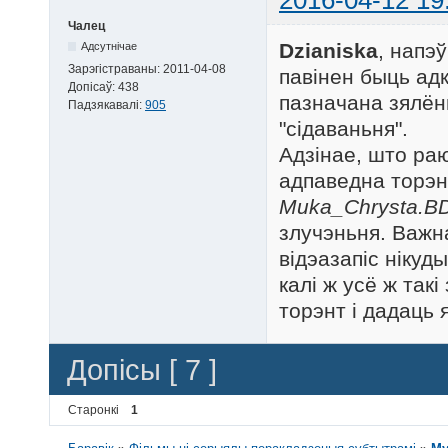
2016-04-12 19
Чалец
Dzianiska
, напэў
Адсутнічае
Зарэгістраваны:
2011-04-08
павінен быць адк
Допісаў:
438
пазначана зялён
Падзякавалі:
905
"сідаваньня".
Адзінае, што раю
адпаведна торэн
Muka_Chrysta.BD
злучэньня. Важн
відэазапіс нікуд
калі ж усё ж так
торэнт і дадаць я
Допісы [ 7 ]
Старонкі
1