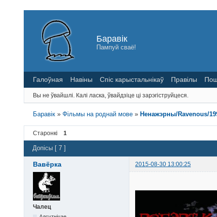
Баравік
Пампуй сваё!
Галоўная
Навіны
Спіс карыстальнікаў
Правілы
Пош
Вы не ўвайшлі.
Калі ласка, ўвайдзіце ці зарэгіструйцеся.
Баравік
»
Фільмы на роднай мове
»
Ненажэрны/Ravenous/19
Старонкі
1
Допісы [ 7 ]
Вавёрка
2015-08-30 13:00:25
Чалец
Адсутнічае