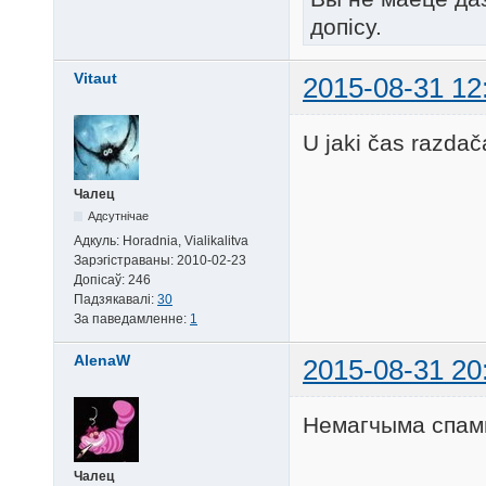
допісу.
Vitaut
2015-08-31 12
U jaki čas razda
Чалец
Адсутнічае
Адкуль:
Horadnia, Vialikalitva
Зарэгістраваны:
2010-02-23
Допісаў:
246
Падзякавалі:
30
За паведамленне:
1
AlenaW
2015-08-31 20
Немагчыма спам
Чалец