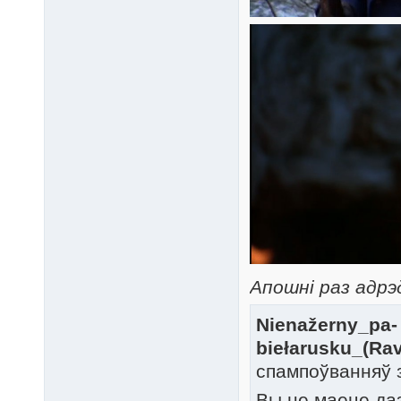
Апошні раз адрэ
Nienažerny_pa-
biełarusku_(Ra
спампоўванняў 
Вы не маеце да