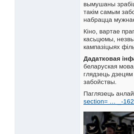
вымушаны зрабіц
такім самым забо
набрацца мужнас
Кіно, вартае пра
касьцюмы, незвы
кампазіцыях філ
Дадатковая ін
беларуская мова,
глядзець дзецям 
забойствы.
Паглязець анлай
section= … _-16