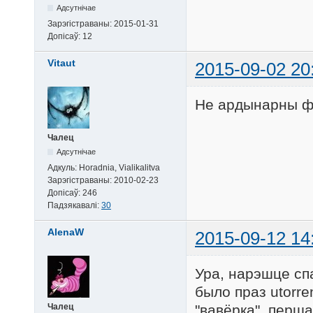
Адсутнічае
Зарэгістраваны:
2015-01-31
Допісаў:
12
Vitaut
2015-09-02 20
Не ардынарны фі
Чалец
Адсутнічае
Адкуль:
Horadnia, Vialikalitva
Зарэгістраваны:
2010-02-23
Допісаў:
246
Падзякавалі:
30
AlenaW
2015-09-12 14
Ура, нарэшце спа
было праз utorre
"вавёрка" першае
Чалец