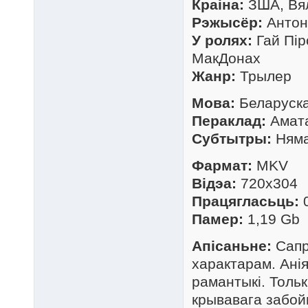
Краіна:
ЗША, Вял
Рэжысёр:
Антон
У ролях:
Гай Пір
МакДонах
Жанр:
Трылер
Мова:
Беларуск
Пераклад:
Амата
Cубтытры:
Ням
Фармат:
MKV
Відэа:
720x304
Працягласьць:
Памер:
1,19 Gb
Апісаньне:
Сапр
характарам. Анія
рамантыкі. Тольк
крывавага забойц