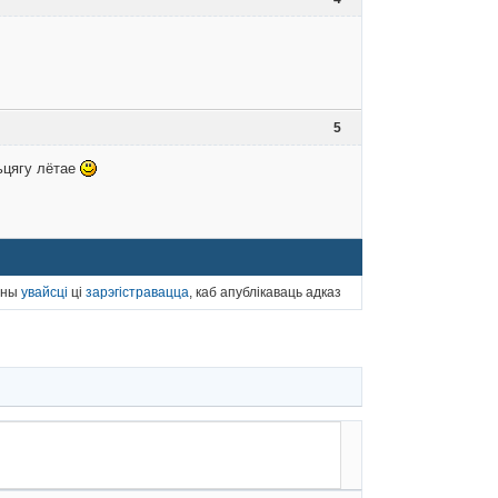
5
сьцягу лётае
нны
увайсці
ці
зарэгістравацца
, каб апублікаваць адказ