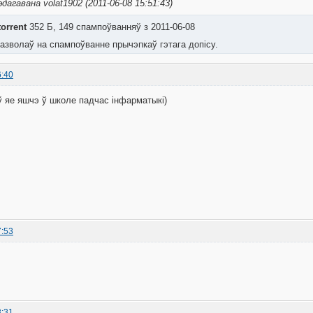
дагавана volat1902 (2011-06-08 15:51:43)
orrent
352 Б, 149 спампоўванняў з 2011-06-08
азволаў на спампоўванне прычэпкаў гэтага допісу.
6:40
 ў яе яшчэ ў школе падчас інфарматыкі)
7:53
3:31