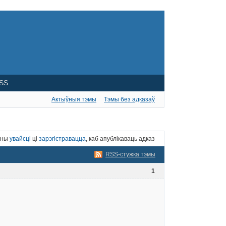
SS
Актыўныя тэмы
Тэмы без адказаў
нны
увайсці
ці
зарэгістравацца
, каб апублікаваць адказ
RSS-стужка тэмы
1