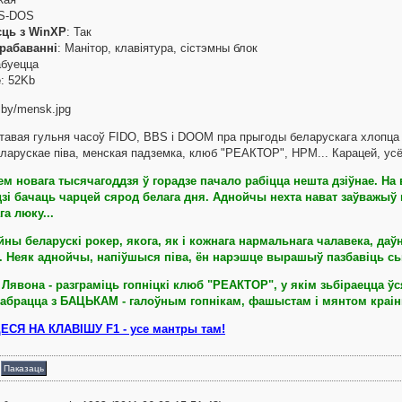
MS-DOS
ць з WinXP
: Так
рабаванні
: Манітор, клавіятура, сістэмны блок
абуецца
е
: 52Kb
ьтавая гульня часоў FIDO, BBS і DOOM пра прыгоды беларускага хлопца 
ларускае піва, менская падземка, клюб "РЕАКТОР", НРМ... Карацей, ус
ем новага тысячагоддзя ў горадзе пачало рабіцца нешта дзіўнае. Н
дзі бачаць чарцей сярод белага дня. Аднойчы нехта нават заўважыў 
а люку...
ны беларускі рокер, якога, як і кожнага нармальнага чалавека, даў
. Неяк аднойчы, напіўшыся піва, ён нарэшце вырашыў пазбавіць сьвет
Лявона - разграміць гопніцкі клюб "РЕАКТОР", у якім зьбіраецца ўс
забрацца з БАЦЬКАМ - галоўным гопнікам, фашыстам і мянтом краіны
СЯ НА КЛАВІШУ F1 - усе мантры там!
а
Паказаць