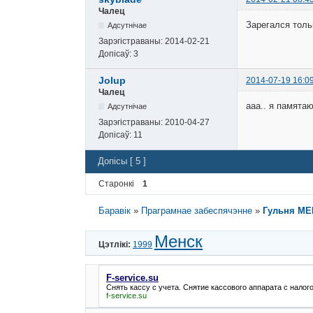
Чалец
Зарегался тольк
Адсутнічае
Зарэгістраваны:
2014-02-21
Допісаў:
3
Jolup
2014-07-19 16:0
Чалец
ааа.. я памятаю
Адсутнічае
Зарэгістраваны:
2010-04-27
Допісаў:
11
Допісы [ 5 ]
Старонкі
1
Баравік
»
Праграмнае забеспячэнне
»
Гульня ME
Менск
Цэтлікі:
1999
F-service.su
Снять кассу с учета. Снятие кассового аппарата с налог
f-service.su