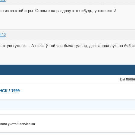
о из-за этой игры. Станьте на раздачу кто-нибудь, у кого есть!
9:40
 гэтую гульню... А яшчэ ў той час была гульня, дзе галава лукі на бчб 
Вы паві
HCK / 1999
ового учета
f-service.su
.