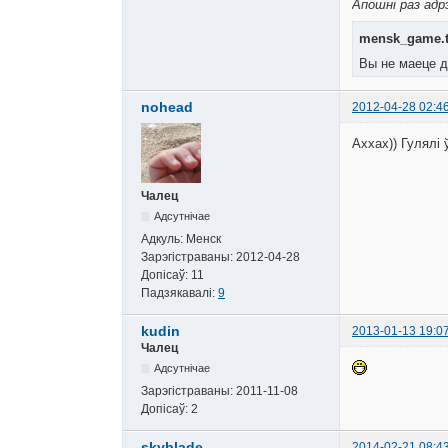
Апошні раз адрэ
mensk_game.t
Вы не маеце д
nohead
2012-04-28 02:4
Аххах)) Гулялі
Чалец
Адсутнічае
Адкуль:
Менск
Зарэгістраваны:
2012-04-28
Допісаў:
11
Падзякавалі:
9
kudin
2013-01-13 19:0
Чалец
Адсутнічае
Зарэгістраваны:
2011-11-08
Допісаў:
2
skyblade
2014-02-21 08:4