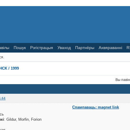
авілы
Пошук
Рэгістрацыя
Уваход
Партнёры
Ахвяраванні
R
ся.
HCK / 1999
Вы паві
5:44
Спампаваць: magnet link
сь
кі
: Gildur, Morfin, Forion
кая