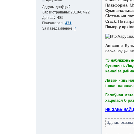
Платформа
: 
Адкуль:
дроўцы?
Сумяшчальнас
Зарэгістраваны:
2010-07-22
Сістэмныя пат
Допісаў:
485
Crack
: Не патр
Падзякавалі:
471
Памер у архів
За паведамленне:
7
Апісанне
: Кул
баркашоўцы, бе
"З набліжэньн
бутэлечкі. Лю
каналізацыйнаг
Лявон - звычай
іншая навалач
Галоўная мэта 
хацелася б ра
НЕ ЗАБЫВАЙЦЕ
Здымкі экран