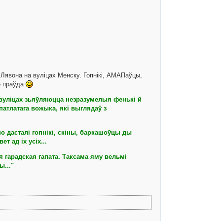
Лявона на вуліцах Менску. Гопнікі, АМАПаўцы,
ё праўда
а вуліцах зьяўляюцца незразумелыя фенькі й
патлатага вожыка, які выглядаў з
но дасталі гопнікі, скіны, баркашоўцы ды
 ад іх усіх...
я гарадская гапата. Таксама яму вельмі
..."