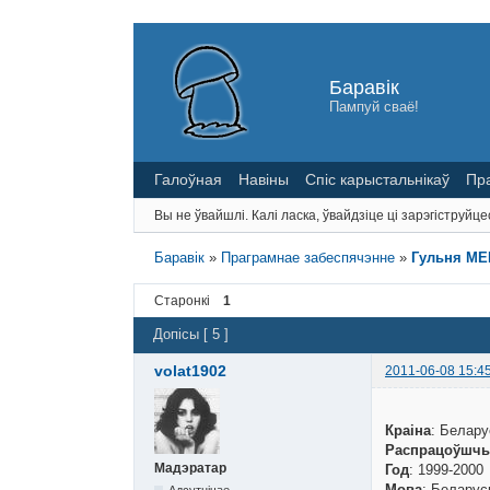
Баравік
Пампуй сваё!
Галоўная
Навіны
Спіс карыстальнікаў
Пр
Вы не ўвайшлі.
Калі ласка, ўвайдзіце ці зарэгіструйце
Баравік
»
Праграмнае забеспячэнне
»
Гульня ME
Старонкі
1
Допісы [ 5 ]
volat1902
2011-06-08 15:4
Краіна
: Белару
Распрацоўшчы
Мадэратар
Год
: 1999-2000
Мова
: Беларус
Адсутнічае