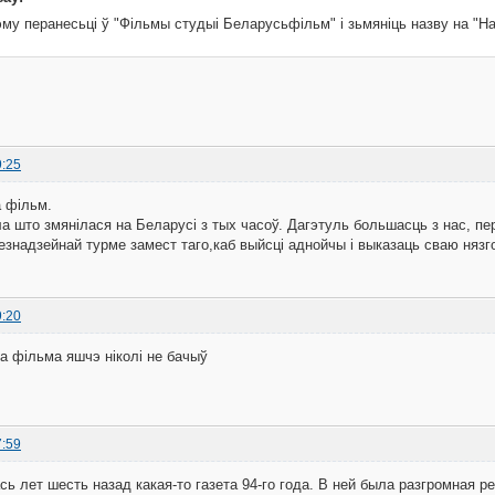
тэму перанесьці ў "Фільмы студыі Беларусьфільм" і зьмяніць назву на "Н
9:25
а фільм.
а што змянілася на Беларусі з тых часоў. Дагэтуль большасць з нас, пе
езнадзейнай турме замест таго,каб выйсці аднойчы і выказаць сваю нязго
9:20
га фільма яшчэ ніколі не бачыў
7:59
сь лет шесть назад какая-то газета 94-го года. В ней была разгромная р