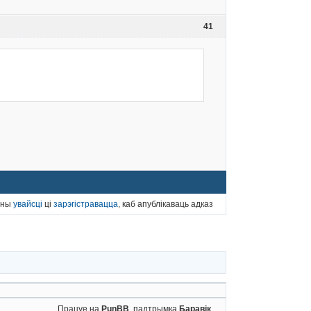
41
нны
увайсці
ці
зарэгістравацца
, каб апублікаваць адказ
Працуе на
PunBB
, падтрымка
Баравік
.