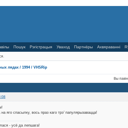
авілы
Пошук
Рэгістрацыя
Уваход
Партнёры
Ахвяраванні
R
ся.
ных лядах / 1994 / VHSRip
Вы паві
8:08
м!
 на яго спасылку, вось праз каго трэ' папулярызавацца!
лася - усё да лепшага!