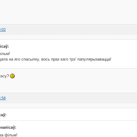
8:02
ісаў:
ільм!
ала на яго спасылку, вось праз каго трэ' папулярызавацца!
рэсу?
5:56
саў:
напісаў:
за фільм!