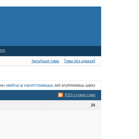
SS
Актыўныя тэмы
Тэмы без адказаў
нны
увайсці
ці
зарэгістравацца
, каб апублікаваць адказ
RSS-стужка тэмы
26