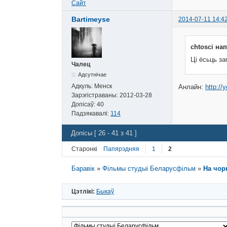
Сайт
Bartimeyse
2014-07-11 14:4
chtosci нап
Ці ёсьць за
Чалец
Адсутнічае
Адкуль:
Менск
Анлайн:
http:/
Зарэгістраваны:
2012-03-28
Допісаў:
40
Падзякавалі:
114
Допісы [ 26 - 41 з 41 ]
Старонкі
Папярэдняя
1
2
Баравік
»
Фільмы студыі Беларусфільм
»
На чор
Цэтлікі:
Быкаў