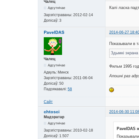
Чалец
Калі ласка пад
Адсутнічае
Зарэгістраваны:
2012-02-14
Допісаў:
3
PavelDAS
2014-06-27 18:4
Показывали в т
Здымкі экран
Чалец
Адсутнічае
Фильм 1995 год
Адкуль:
Минск
Апошні раз адр
Зарэгістраваны:
2011-06-04
Допісаў:
50
Падзякавалі:
58
Сайт
chtosci
2014-06-30 11:0
Мадэратар
Адсутнічае
PavelDAS н
Зарэгістраваны:
2010-02-18
Допісаў:
1.507
Показывали