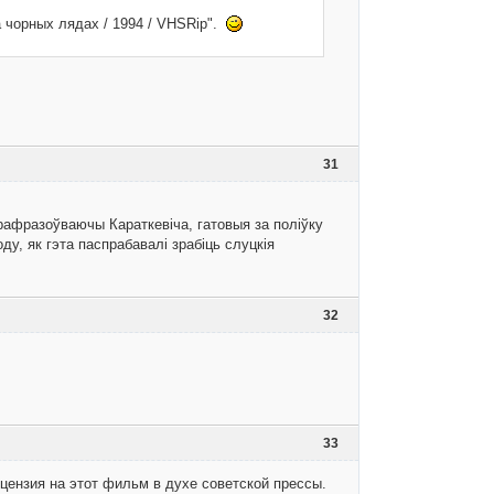
а чорных лядах / 1994 / VHSRip".
31
рафразоўваючы Караткевіча, гатовыя за поліўку
ду, як гэта паспрабавалі зрабіць слуцкія
32
33
ецензия на этот фильм в духе советской прессы.