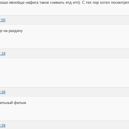
орошо ивообще нафига такое снимать итд итп). С тех пор хотел посмотре
7:05
це на раздачу
1:18
3:38
сильный фильм.
6:39