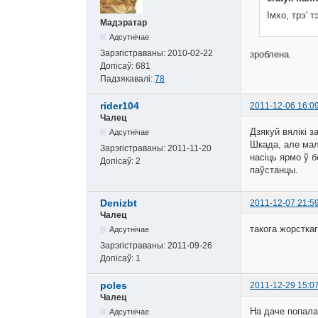
Імхо, трэ' 
Мадэратар
Адсутнічае
Зарэгістраваны:
2010-02-22
зроблена.
Допісаў:
681
Падзякавалі:
78
rider104
2011-12-06 16:0
Чалец
Дзякуй вялікі з
Адсутнічае
Шкада, але мал
Зарэгістраваны:
2011-11-20
насіць ярмо ў б
Допісаў:
2
паўстанцы.
Denizbt
2011-12-07 21:5
Чалец
такога жорстка
Адсутнічае
Зарэгістраваны:
2011-09-26
Допісаў:
1
poles
2011-12-29 15:0
Чалец
На даче попала
Адсутнічае