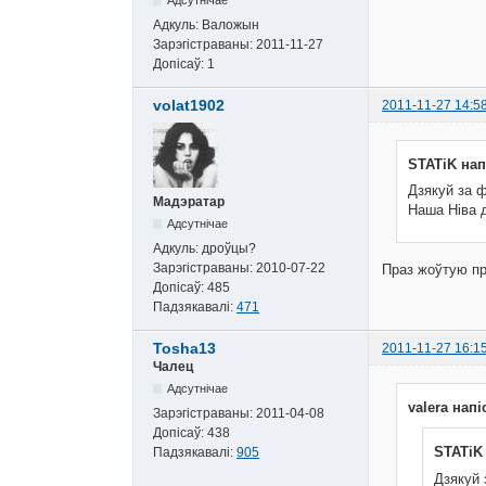
Адкуль:
Валожын
Зарэгістраваны:
2011-11-27
Допісаў:
1
volat1902
2011-11-27 14:5
STATiK нап
Дзякуй за ф
Мадэратар
Наша Ніва д
Адсутнічае
Адкуль:
дроўцы?
Зарэгістраваны:
2010-07-22
Праз жоўтую п
Допісаў:
485
Падзякавалі:
471
Tosha13
2011-11-27 16:1
Чалец
Адсутнічае
valera напі
Зарэгістраваны:
2011-04-08
Допісаў:
438
STATiK 
Падзякавалі:
905
Дзякуй 