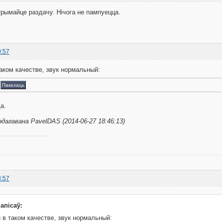
трымайце раздачу. Нічога не пампуецца.
0:57
аком качестве, звук нормальный:
а
Паказаць
а.
эдагавана PavelDAS (2014-06-27 18:46:13)
8:57
апісаў:
 в таком качестве, звук нормальный: