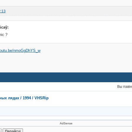
2:13
ісаў:
піс ?
/youtu.be/nmoGgDhYS_w
Вы паві
ных лядах / 1994 / VHSRip
AdSense