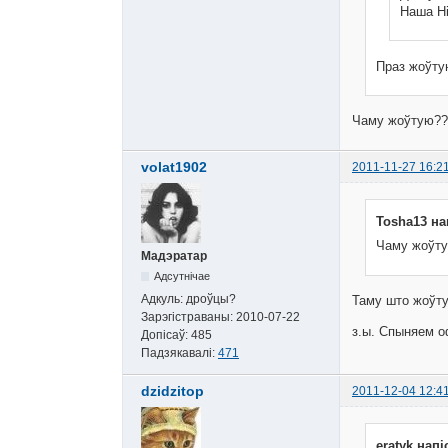
Наша Ні
Праз жоўту
Чаму жоўтую?
volat1902
2011-11-27 16:2
Tosha13 на
Чаму жоўт
Мадэратар
Адсутнічае
Адкуль:
дроўцы?
Таму што жоў
Зарэгістраваны:
2010-07-22
з.ы. Спыняем о
Допісаў:
485
Падзякавалі:
471
dzidzitop
2011-12-04 12:4
eratyk напі