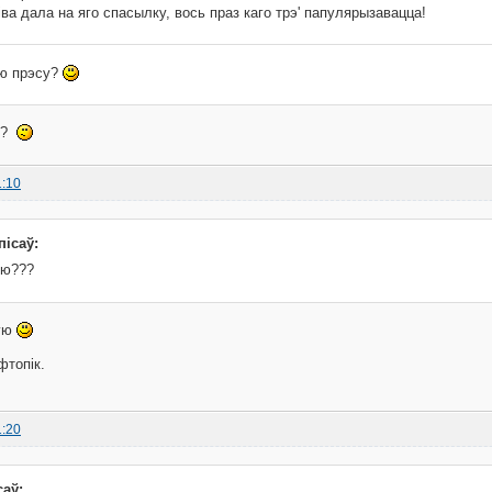
ва дала на яго спасылку, вось праз каго трэ' папулярызавацца!
ю прэсу?
??
1:10
пісаў:
ую???
тую
фтопік.
1:20
саў: