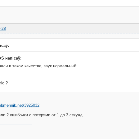
?
0:28
ісаў:
S напісаў:
али в таком качестве, звук нормальный:
піс ?
oobmennik.net/3925032
зли 2 ошибочки с потерями от 1 до 3 секунд.