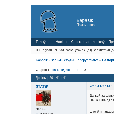
Баравік
Пампуй сваё!
Галоўная
Навіны
Спіс карыстальнікаў
Пр
Вы не ўвайшлі.
Калі ласка, ўвайдзіце ці зарэгіструйце
Баравік
»
Фільмы студыі Беларусфільм
»
На чор
Старонкі
Папярэдняя
1
2
Допісы [ 26 - 41 з 41 ]
STATiK
2011-11-27 14:3
Дзякуй за філь
Наша Ніва дала
Чалец
Што б ня здары
Адсутнічае