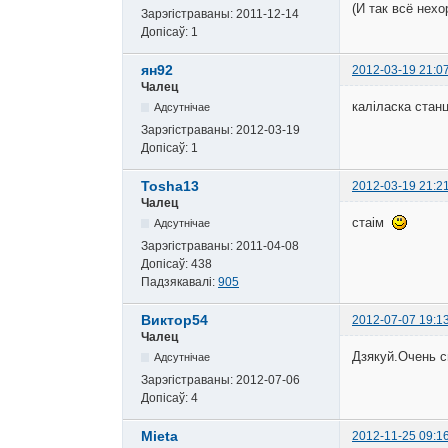
(И так всё нех
Зарэгістраваны:
2011-12-14
Допісаў:
1
ян92
2012-03-19 21:0
Чалец
каліласка стан
Адсутнічае
Зарэгістраваны:
2012-03-19
Допісаў:
1
Tosha13
2012-03-19 21:2
Чалец
стаім
Адсутнічае
Зарэгістраваны:
2011-04-08
Допісаў:
438
Падзякавалі:
905
Виктор54
2012-07-07 19:1
Чалец
Дзякуй.Очень 
Адсутнічае
Зарэгістраваны:
2012-07-06
Допісаў:
4
Mieta
2012-11-25 09:1