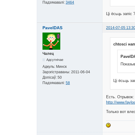
Падзякавалі:
3464
Ці ёсьць запіс 
PavelDAS
2014-07-05 13:3
chtosci нап
Чалец
PavelDA
Адсутнічае
Показыв
Адкуль:
Минск
Зарэгістраваны:
2011-06-04
Допісаў:
50
Ці ёсьць за
Падзякавалі:
58
Есть. Отрывок:
http://www.fayl
Только вот вле