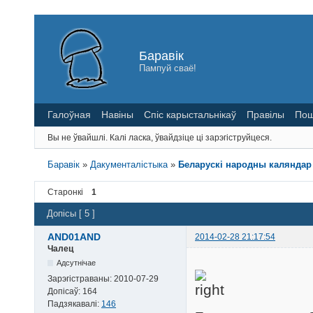
Баравік
Пампуй сваё!
Галоўная
Навіны
Спіс карыстальнікаў
Правілы
Пош
Вы не ўвайшлі.
Калі ласка, ўвайдзіце ці зарэгіструйцеся.
Баравік
»
Дакументалістыка
»
Беларускi народны каляндар
Старонкі
1
Допісы [ 5 ]
AND01AND
2014-02-28 21:17:54
Чалец
Адсутнічае
Зарэгістраваны:
2010-07-29
Допісаў:
164
Падзякавалі:
146