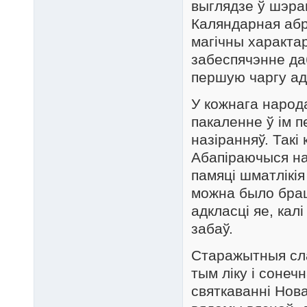
выглядзе ў шэра
Каляндарная абр
магічны характа
забеспячэнне даб
першую чаргу ад
У кожнага народ
пакаленне ў ім 
назіранняў. Такі 
Абапіраючыся на 
памяці шматлікія
можна было брацц
адкласці яе, кал
забаў.
Старажытныя сла
тым ліку і соне
святкаванні Нов