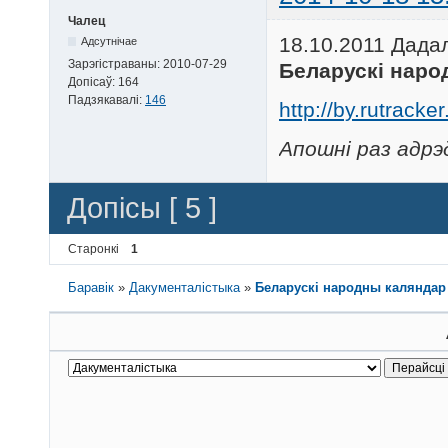
Чалец
18.10.2011 Дада
Адсутнічае
Зарэгістраваны:
2010-07-29
Беларускі наро
Допісаў:
164
Падзякавалі:
146
http://by.rutrack
Апошні раз адрэ
Допісы [ 5 ]
Старонкі
1
Баравік
»
Дакументалістыка
»
Беларускi народны каляндар