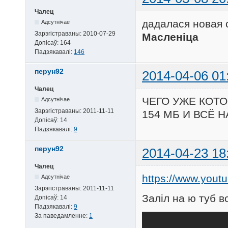
Чалец
дадалася новая
Адсутнічае
Зарэгістраваны:
2010-07-29
Масленіца
Допісаў:
164
Падзякавалі:
146
перун92
2014-04-06 01
Чалец
ЧЕГО УЖЕ КОТ
Адсутнічае
Зарэгістраваны:
2011-11-11
154 МБ И ВСЁ 
Допісаў:
14
Падзякавалі:
9
перун92
2014-04-23 18
Чалец
https://www.you
Адсутнічае
Зарэгістраваны:
2011-11-11
Заліл на ю туб в
Допісаў:
14
Падзякавалі:
9
За паведамленне:
1