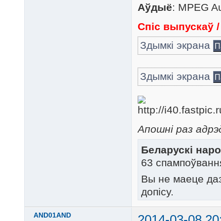
Аўдыё
: MPEG Au
Спіс выпускаў 
Здымкі экрана
П
Здымкі экрана
П
Апошні раз адрэ
Беларускi наро
63 спампоўванн
Вы не маеце да
допісу.
AND01AND
2014-03-08 20