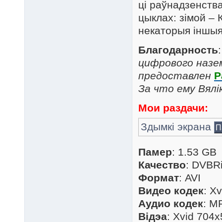
ці раўнадзенств
цыклах: зімой – 
некаторыя іншыя
Благодарность
цифрового назем
предоставлен
P
За что ему Вялік
Мои раздачи:
Здымкі экрана
П
Памер
: 1.53 GB
Качество
: DVBR
Формат
: AVI
Видео кодек
: X
Аудио кодек
: M
Відэа
: Xvid 704