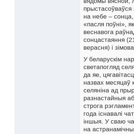
вядомы вясной, л
прыстасоўваўся 
на небе – сонца,
«пасля поўні», я
веснавога раўнад
сонцастаяння (2
верасня) і зімов
У беларускім на
светапогляд сел
да яе, цягавітас
назвах месяцаў 
селяніна ад пры
разнастайныя аб
строга рэгламен
года існавалі ча
іншыя. У сваю ч
на астранамічны