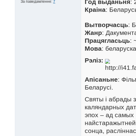
Год выданьня
:
За паведамленне:
7
Краіна
: Белару
Вытворчасць
: 
Жанр
: Дакумент
Працягласьць
: 
Мова
: беларуск
Рэліз:
Апісаньне
: Філ
Беларусі.
Святы і абрады 
каляндарных дат
эпох – ад самых
найстаражытнейш
сонца, расліннас