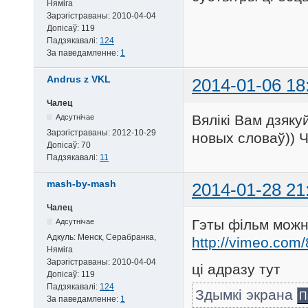
Няміга
Зарэгістраваны:
2010-04-04
Допісаў:
119
Падзякавалі:
124
За паведамленне:
1
Andrus z VKL
2014-01-06 18
Чалец
Вялікі Вам дзяку
Адсутнічае
Зарэгістраваны:
2012-10-29
новых словаў)) Ч
Допісаў:
70
Падзякавалі:
11
mash-by-mash
2014-01-28 21
Чалец
Гэты фільм можн
Адсутнічае
Адкуль:
Менск, Серабранка,
http://vimeo.com
Няміга
Зарэгістраваны:
2010-04-04
ці адразу тут
Допісаў:
119
Падзякавалі:
124
Здымкі экрана
П
За паведамленне:
1