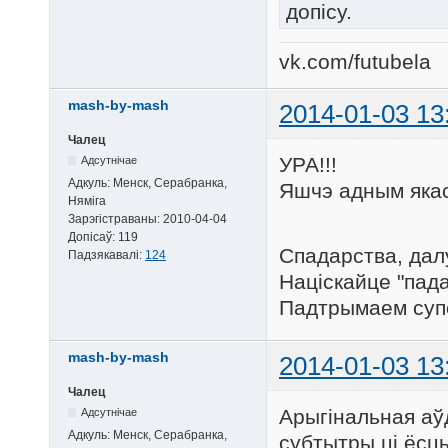
допісу.
vk.com/futubela
mash-by-mash
2014-01-03 13
Чалец
УРА!!!
Адсутнічае
Адкуль:
Менск, Серабранка,
Яшчэ адным яка
Няміга
Зарэгістраваны:
2010-04-04
Допісаў:
119
Спадарства, дал
Падзякавалі:
124
Націскайце "пада
Падтрымаем суп
mash-by-mash
2014-01-03 13
Чалец
Арыгінальная аўд
Адсутнічае
Адкуль:
Менск, Серабранка,
субтытры ці ёсць