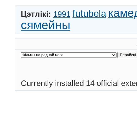
каме
futubela
Цэтлікі:
1991
сямейны
Currently installed
14 official ext