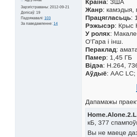
Краіна
: ЗША
Зарэгістраваны:
2012-09-21
Жанр
: камэдыя,
Допісаў:
19
Працягласьць
: 
Падзякавалі:
103
За паведамленне:
14
Рэжысэр
: Крыс
У ролях
: Макале
О’Гара і інш.
Пераклад
: амат
Памер
: 1,45 ГБ
Відэа
: H.264, 7
Аўдыё
: AAC LC; 
Дапамажы праект
Home.Alone.2.Lo
кБ, 377 спампоў
Вы не маеце да