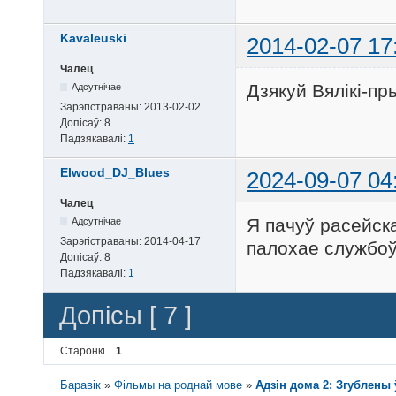
Kavaleuski
2014-02-07 17
Чалец
Дзякуй Вялікі-пр
Адсутнічае
Зарэгістраваны:
2013-02-02
Допісаў:
8
Падзякавалі:
1
Elwood_DJ_Blues
2024-09-07 04
Чалец
Я пачуў расейска
Адсутнічае
Зарэгістраваны:
2014-04-17
палохае службоў
Допісаў:
8
Падзякавалі:
1
Допісы [ 7 ]
Старонкі
1
Баравік
»
Фільмы на роднай мове
»
Адзін дома 2: Згублены ў