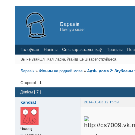
Баравік
Пампуй сваё!
Галоўная
Навіны
Спіс карыстальнікаў
Правілы
Пош
Вы не ўвайшлі.
Калі ласка, ўвайдзіце ці зарэгіструйцеся.
Баравік
»
Фільмы на роднай мове
»
Адзін дома 2: Згублены ў
Старонкі
1
Допісы [ 7 ]
kandrat
2014-01-03 12:15:59
Чалец
Адсутнічае