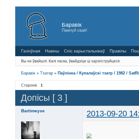
Баравік
Пампуй сваё!
Галоўная
Навіны
Спіс карыстальнікаў
Правілы
Пош
Вы не ўвайшлі.
Калі ласка, ўвайдзіце ці зарэгіструйцеся.
Баравік
»
Тэатар
»
Паўлінка / Купалаўскі тэатр / 1982 / SatR
Старонкі
1
Допісы [ 3 ]
Bartimeyse
2013-09-20 14