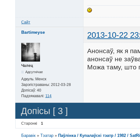
Сайт
Bartimeyse
2013-10-22 23
Анонсаў, як я па
анонсаў не заўв
Можа таму, што 
Чалец
Адсутнічае
Адкуль:
Менск
Зарэгістраваны:
2012-03-28
Допісаў:
40
Падзякавалі:
114
Допісы [ 3 ]
Старонкі
1
Баравік
»
Тэатар
»
Паўлінка / Купалаўскі тэатр / 1982 / SatR