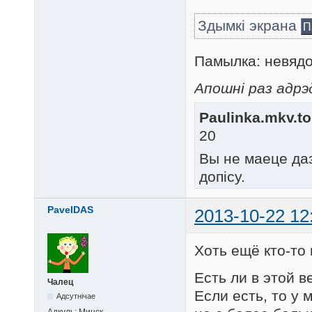
Здымкі экрана
П
Памылка: невядо
Апошні раз адрэд
Paulinka.mkv.to
20
Вы не маеце да
допісу.
PavelDAS
2013-10-22 12
Хоть ещё кто-то
Есть ли в этой 
Чалец
Если есть, то у 
Адсутнічае
Адкуль:
Минск