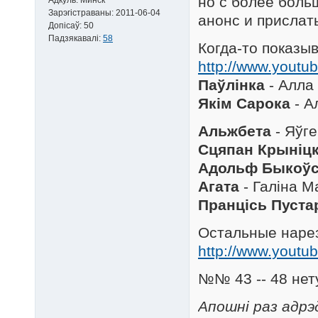
но с более боль
Зарэгістраваны:
2011-06-04
анонс и прислат
Допісаў:
50
Падзякавалі:
58
Когда-то показы
http://www.yout
Паўлінка
- Алла
Якім Сарока
- А
Альжбета
- Яўге
Сцяпан Крыніцк
Адольф Быкоўс
Агата
- Галіна М
Пранцісь Пуста
Остальные нарез
http://www.youtub
№№ 43 -- 48 нету
Апошні раз адрэ