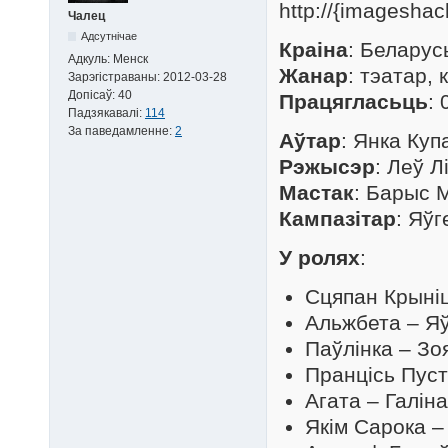
Чалец
Адсутнічае
Краіна
: Беларус
Адкуль:
Менск
Жанар
: тэатар,
Зарэгістраваны:
2012-03-28
Допісаў:
40
Працягласьць
: 
Падзякавалі:
114
За паведамленне:
2
Аўтар
: Янка Куп
Рэжысэр
: Леў Л
Мастак
: Барыс 
Кампазітар
: Яўг
У ролях
:
Сцяпан Крыніц
Альжбета – Яў
Паўлінка – Зо
Пранцісь Пуст
Агата – Галін
Якім Сарока –