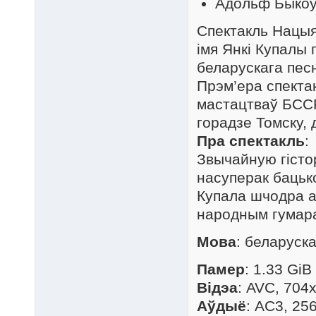
Адольф Быкоў
Спектакль Нацыя
імя Янкі Купалы
беларускага пес
Прэм’ера спекта
мастацтваў БССР
горадзе Томску, 
Пра спектакль
:
Звычайную гісто
насуперак бацьк
Купала шчодра а
народным гумар
Мова
: беларуск
Памер
: 1.33 GiB
Відэа
: AVC, 704
Аўдыё
: AC3, 25