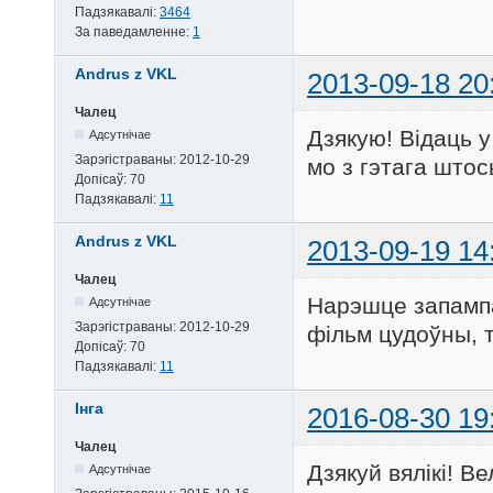
Падзякавалі:
3464
За паведамленне:
1
Andrus z VKL
2013-09-18 20
Чалец
Дзякую! Відаць у
Адсутнічае
Зарэгістраваны:
2012-10-29
мо з гэтага што
Допісаў:
70
Падзякавалі:
11
Andrus z VKL
2013-09-19 14
Чалец
Нарэшце запампа
Адсутнічае
Зарэгістраваны:
2012-10-29
фільм цудоўны, т
Допісаў:
70
Падзякавалі:
11
Інга
2016-08-30 19
Чалец
Дзякуй вялікі! В
Адсутнічае