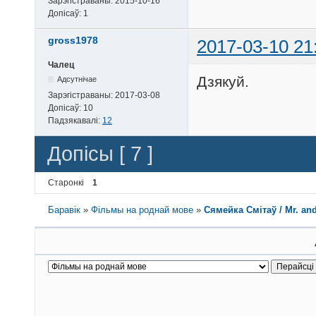
Зарэгістраваны:
2015-10-16
Допісаў:
1
gross1978
2017-03-10 21
Чалец
Дзякуй.
Адсутнічае
Зарэгістраваны:
2017-03-08
Допісаў:
10
Падзякавалі:
12
Допісы [ 7 ]
Старонкі
1
Баравік
»
Фільмы на роднай мове
»
Сямейка Смітаў / Mr. and