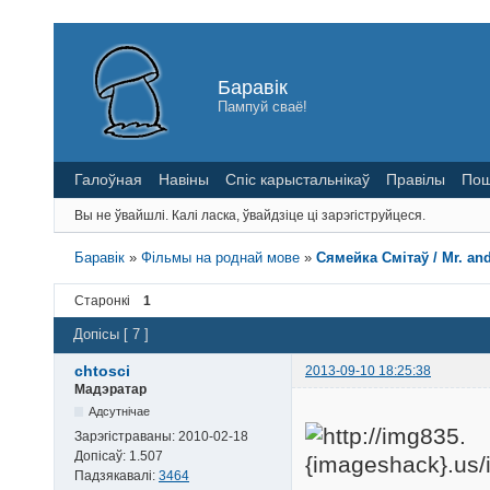
Баравік
Пампуй сваё!
Галоўная
Навіны
Спіс карыстальнікаў
Правілы
Пош
Вы не ўвайшлі.
Калі ласка, ўвайдзіце ці зарэгіструйцеся.
Баравік
»
Фільмы на роднай мове
»
Сямейка Смітаў / Mr. and
Старонкі
1
Допісы [ 7 ]
chtosci
2013-09-10 18:25:38
Мадэратар
Адсутнічае
Зарэгістраваны:
2010-02-18
Допісаў:
1.507
Падзякавалі:
3464