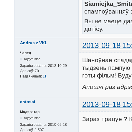
Siamiejka_Smit
спампоўванняў 
Вы не маеце да
допісу.
Andrus z VKL
2013-09-18 15
Чалец
Шаноўнае спадарс
Адсутнічае
Зарэгістраваны:
2012-10-29
тыдзень пампую 
Допісаў:
70
гэты фільм! Буду
Падзякавалі:
11
Апошні раз адрэ
chtosci
2013-09-18 15
Мадэратар
Зараз працуе ? К
Адсутнічае
Зарэгістраваны:
2010-02-18
Допісаў:
1.507