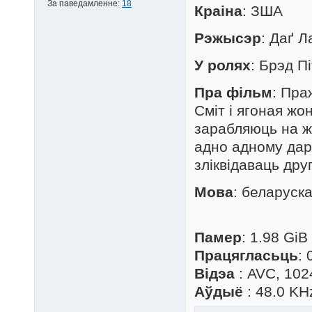
За паведамленне:
18
Краіна
: ЗША
Рэжысэр
: Даґ 
У ролях
: Брэд Пі
Пра фільм
: Пра
Сміт і ягоная ж
зарабляюць на ж
адно адному даро
зліквідаваць друг
Мова
: беларуск
Памер
: 1.98 GiB
Працягласьць
: 
Відэа
: AVC, 102
Аўдыё
: 48.0 KH