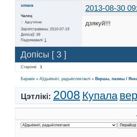
45 - Мая малітва (01:
xmara
2013-08-30 09
46 - Свайму народу (0
47 - У вырай 1 (01:33
Чалец
48 - Спадчына (01:35)
дзякуй!!!
Адсутнічае
49 - Паязджане (02:01
50 - У вырай 2 (01:02
Зарэгістраваны:
2010-07-19
51 - Сын і маці (04:3
Допісаў:
39
52 - І прыйдзе (02:04
Падзякавалі:
1
Паэмы:

Допісы [ 3 ]
53 - Курган (16:26)

54 - На куццю (11:37)
Старонкі
1
55 - Зімою (07:55)

56 - Яна і я (18:36)

57 - Гарыслава (04:23
Баравік
»
Аўдыёкнігі, радыёспектаклі
»
Вершы, паэмы / Янка 
58 - Магіла льва (29:
59 - Адвечная песня 
2008
Купала
ве
Цэтлікі: