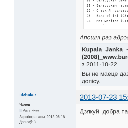
20 - Беларускія сыны 
21 - Беларускім парты
22 - О так Я пралетар
23 - Валачобнікі (03:
24 - Мая малітва (01:
25 - Пакіньма напуста
26 - Я не для вас (02
Апошні раз адрэд
27 - Воля (00:49)

28 - За праўду (01:20
29 - Ужо днее (03:28)
Kupala_Janka_-
30 - Перад вісельняй 
(2008)_www.bara
31 - Маладая Беларусь
32 - Памяці Шаўчэнкі 
з 2011-10-22
33 - Памяці Шаўчэнкі 
Вы не маеце да
34 - Забытая скрыпка 
35 - Апекунам (02:13)
допісу.
36 - Песня званара (0
37 - Брату ў чужыне (
38 - Я ад вас далёка 
idzhalair
2013-07-23 15
39 - Дудар (02:28)

40 - Пакахай мяне, дз
Чалец
41 - Не праспі (01:06
Дзякуй, добра п
Адсутнічае
42 - За свабоду сваю 
Зарэгістраваны:
2013-06-18
43 - Каб я князем быў
Допісаў:
3
44 - Выйдзі (02:10)
