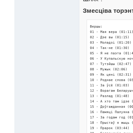
Змесціва торэн
Вершы:

01 - Мая вера (01:11)
02 - Дзе вы (01:15)

03 - Моладзі (01:20)

04 - Так-не (01:30)

05 - Я не паэта (01:4
06 - У Купальскую ноч
07 - Тутэйшы (02:47)

08 - Мужык (02:06)

09 - Як цені (02:31)

10 - Роднае слова (03
11 - За ўсё (01:03)

12 - Ворагам Беларушч
13 - Разлад (01:48)

14 - А хто там ідзе (
15 - Доўгажданная (00
16 - Памяці Палуяна (
17 - За годам год (01
18 - Прыстаў я жыць (
19 - Прарок (03:44)
