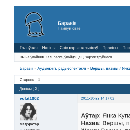
Баравік
Пампуй сваё!
Галоўная
Навіны
Спіс карыстальнікаў
Правілы
Пош
Вы не ўвайшлі.
Калі ласка, ўвайдзіце ці зарэгіструйцеся.
Баравік
»
Аўдыёкнігі, радыёспектаклі
»
Вершы, паэмы / Янка 
Старонкі
1
Допісы [ 3 ]
volat1902
2011-10-22 14:17:02
Аўтар
: Янка Куп
Назва
: Вершы, 
Мадэратар
Адсутнічае