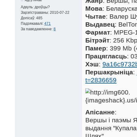
Жанр
: Вершы, п
Адкуль:
дроўцы?
Мова
: Беларуск
Зарэгістраваны:
2010-07-22
Чытае
: Валер Ш
Допісаў:
485
Выдавец
: BelTo
Падзякавалі:
471
За паведамленне:
8
Фармат
: MPEG-1
Бітрэйт
: 256 Kb
Памер
: 399 Mb 
Працягласць
: 0
Хэш
:
9a16c9732
Першакрыніца
:
t=2836659
Апісанне
:
Вершы і паэмы Я
выдання "Купала
Шлях".