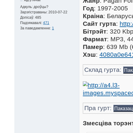
Жанр
: Pagan Fo
Адкуль:
дроўцы?
Год
: 1997-2005
Зарэгістраваны:
2010-07-22
Краіна
: Беларус
Допісаў:
485
Сайт гурта
:
http
Падзякавалі:
471
За паведамленне:
1
Бітрэйт
: 320 Kb
Фармат
: MP3, 4
Памер
: 639 Mb 
Хэш
:
4080a0e64
Склад гурта:
Пак
Пра гурт:
Паказац
Змесціва торэн