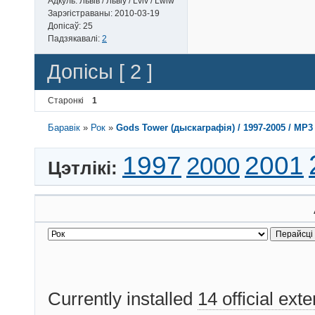
Адкуль:
Львів / Львіў / Lviv / Lwiw
11.0 MB    2001 - Aba
Зарэгістраваны:
2010-03-19
10.1 MB    2001 - Aba
Допісаў:
25
10.0 MB    2001 - Aba
Падзякавалі:
2
8.67 MB    2001 - Aba
49.3 KB    2001 - Aba
Допісы [ 2 ]
23.7 MB    2005 - The
23.0 MB    2005 - The
18.1 MB    2005 - The
Старонкі
1
15.5 MB    2005 - The
13.2 MB    2005 - The
Баравік
»
Рок
»
Gods Tower (дыскаграфія) / 1997-2005 / MP3
12.8 MB    2005 - The
11.2 MB    2005 - The
1997
2001
10.3 MB    2005 - The
2000
Цэтлікі:
27.1 KB    2005 - The
25.0 KB    gods_towe
Currently installed
14 official ext