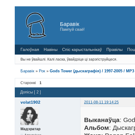
Баравік
Пампуй сваё!
Галоўная
Навіны
Спіс карыстальнікаў
Правілы
Пош
Вы не ўвайшлі.
Калі ласка, ўвайдзіце ці зарэгіструйцеся.
Баравік
»
Рок
»
Gods Tower (дыскаграфія) / 1997-2005 / MP3
Старонкі
1
Допісы [ 2 ]
volat1902
2011-08-11 19:14:25
Выканаўца
: Go
Альбом
: Дыскаг
Мадэратар
Адсутнічае