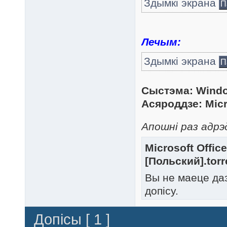
Здымкі экрана
П
Лечым:
Здымкі экрана
П
Сыстэма: Window
Асяроддзе: Micro
Апошні раз адрэд
Microsoft Offic
[Польский].torr
Вы не маеце да
допісу.
Допісы [ 1 ]