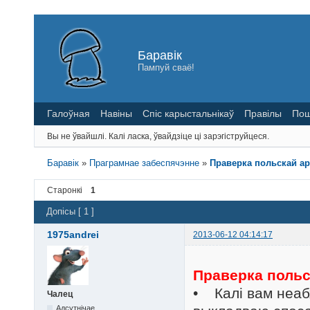
Баравік
Пампуй сваё!
Галоўная
Навіны
Спіс карыстальнікаў
Правілы
Пош
Вы не ўвайшлі.
Калі ласка, ўвайдзіце ці зарэгіструйцеся.
Баравік
»
Праграмнае забеспячэнне
»
Праверка польскай ар
Старонкі
1
Допісы [ 1 ]
1975andrei
2013-06-12 04:14:17
Праверка польс
• Калi вам неа
Чалец
Адсутнічае