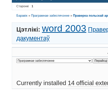
Старонкі
1
Баравік
»
Праграмнае забеспячэнне
»
Праверка польскай ар
word 2003
Цэтлікі:
Правер
дакументаў
Currently installed
14 official ext