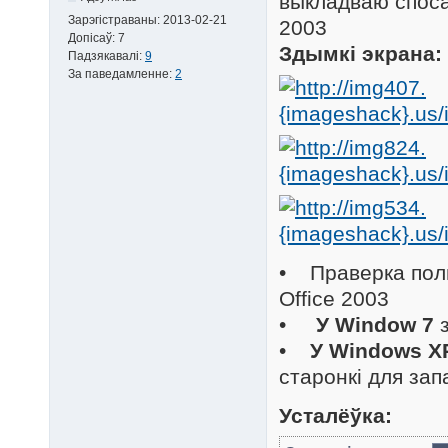
выкладваю споса
Зарэгістраваны:
2013-02-21
2003
Допісаў:
7
Здымкi экрана:
Падзякавалі:
9
За паведамленне:
2
• Праверка поль
Office 2003
•
У Window 7
•
У Windows X
старонкі для зап
Усталёўка: