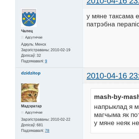
2010-04-16 23
у мяне таксама е
патрэбна перапі
Чалец
Адсутнічае
Адкуль:
Менск
Зарэгістраваны:
2010-02-19
Допісаў:
32
Падзякавалі:
9
dzidzitop
2010-04-16 23
mash-by-mash
напрыклад я ма
Мадэратар
Адсутнічае
магчыма як п
Зарэгістраваны:
2010-02-22
у мяне неяк н
Допісаў:
681
Падзякавалі:
78