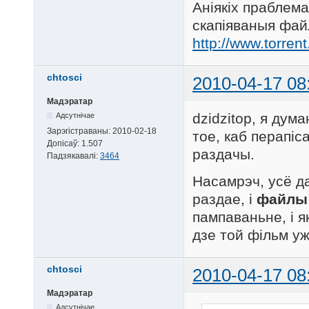
Аніякіх праблема
скапіяваныя фай
http://www.torrent
chtosci
2010-04-17 08
Мадэратар
dzidzitop, я дум
Адсутнічае
Зарэгістраваны:
2010-02-18
тое, каб перапіс
Допісаў:
1.507
раздачы.
Падзякавалі:
3464
Насамрэч, усё да
раздае, і
файлы
пампаваньне, і я
дзе той фільм уж
chtosci
2010-04-17 08
Мадэратар
Адсутнічае