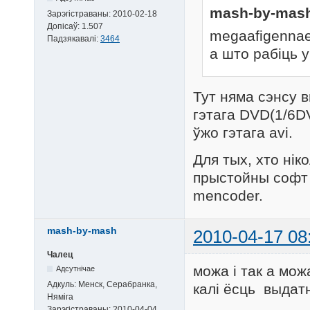
mash-by-mash
Зарэгістраваны:
2010-02-18
Допісаў:
1.507
megaafigennae
Падзякавалі:
3464
а што рабіць у
Тут няма сэнсу в
гэтага DVD(1/6D
ўжо гэтага avi.
Для тых, хто ніко
прыстойны софт -
mencoder.
mash-by-mash
2010-04-17 08
Чалец
можа і так а можа
Адсутнічае
Адкуль:
Менск, Серабранка,
калі ёсць выдат
Няміга
Зарэгістраваны:
2010-04-04