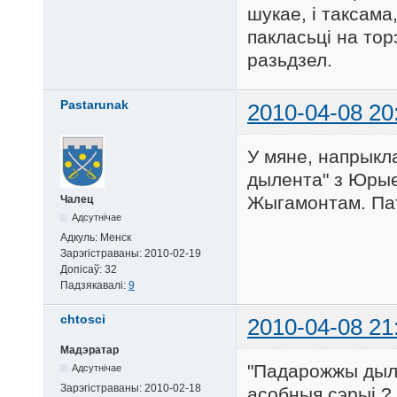
шукае, і таксама
пакласьці на тор
разьдзел.
Pastarunak
2010-04-08 20
У мяне, напрыкл
дылента" з Юры
Жыгамонтам. Пат
Чалец
Адсутнічае
Адкуль:
Менск
Зарэгістраваны:
2010-02-19
Допісаў:
32
Падзякавалі:
9
chtosci
2010-04-08 21
Мадэратар
"Падарожжы дылен
Адсутнічае
Зарэгістраваны:
2010-02-18
асобныя сэрыі ?