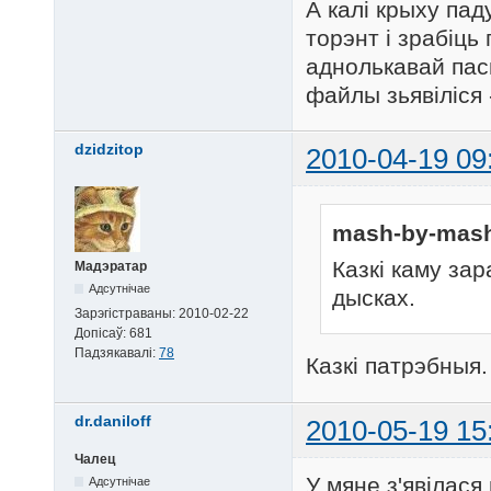
А калі крыху пад
торэнт і зрабіць
аднолькавай пась
файлы зьявіліся -
dzidzitop
2010-04-19 09
mash-by-mash
Казкі каму за
Мадэратар
Адсутнічае
дысках.
Зарэгістраваны:
2010-02-22
Допісаў:
681
Падзякавалі:
78
Казкі патрэбныя
dr.daniloff
2010-05-19 15
Чалец
У мяне з'явілася
Адсутнічае