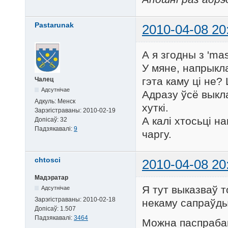
Pastarunak
2010-04-08 20
А я згодны з 'ma
У мяне, напрыкла
гэта каму ці не?
Чалец
Адсутнічае
Адразу ўсё выкл
Адкуль:
Менск
хуткі.
Зарэгістраваны:
2010-02-19
А калі хтосьці н
Допісаў:
32
Падзякавалі:
9
чаргу.
chtosci
2010-04-08 20
Мадэратар
Я тут выказваў т
Адсутнічае
Зарэгістраваны:
2010-02-18
некаму сапраўды
Допісаў:
1.507
Падзякавалі:
3464
Можна паспрабав