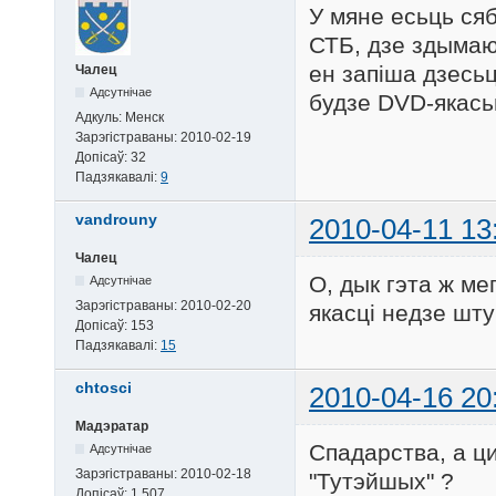
У мяне есьць сяб
СТБ, дзе здымаюц
ен запіша дзесьц
Чалец
Адсутнічае
будзе DVD-якась
Адкуль:
Менск
Зарэгістраваны:
2010-02-19
Допісаў:
32
Падзякавалі:
9
vandrouny
2010-04-11 13
Чалец
О, дык гэта ж ме
Адсутнічае
Зарэгістраваны:
2010-02-20
якасці недзе шту
Допісаў:
153
Падзякавалі:
15
chtosci
2010-04-16 20
Мадэратар
Спадарства, а ц
Адсутнічае
Зарэгістраваны:
2010-02-18
"Тутэйшых" ?
Допісаў:
1.507