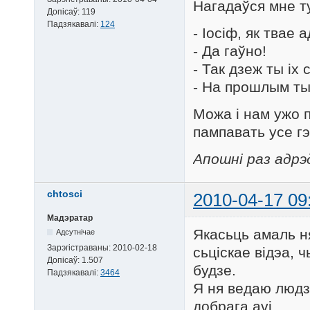
Нагадаўся мне ту
Допісаў:
119
Падзякавалі:
124
- Іосіф, як твае 
- Да гаўно!
- Так дзеж ты іх
- На прошлым тыд
Можа і нам ужо п
пампавать усе гэ
Апошні раз адрэ
chtosci
2010-04-17 09
Мадэратар
Якасьць амаль ня
Адсутнічае
Зарэгістраваны:
2010-02-18
сьціскае відэа,
Допісаў:
1.507
будзе.
Падзякавалі:
3464
Я ня ведаю людз
добрага avi.