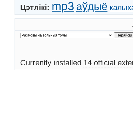
mp3
аўдыё
Цэтлікі:
калых
Currently installed
14 official ext