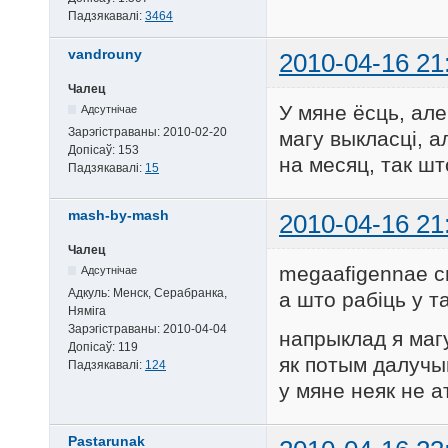
Падзякавалі:
3464
vandrouny
2010-04-16 21
Чалец
У мяне ёсць, але 
Адсутнічае
Зарэгістраваны:
2010-02-20
магу выкласці, а
Допісаў:
153
на месяц, так шт
Падзякавалі:
15
mash-by-mash
2010-04-16 21
Чалец
megaafigennae с
Адсутнічае
Адкуль:
Менск, Серабранка,
а што рабіць у т
Няміга
Зарэгістраваны:
2010-04-04
напрыклад я магу
Допісаў:
119
як потым далучы
Падзякавалі:
124
у мяне неяк не 
Pastarunak