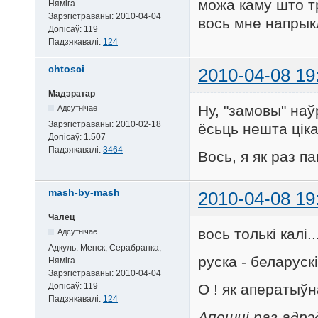
можа каму што т
Няміга
Зарэгістраваны:
2010-04-04
вось мне напрыкл
Допісаў:
119
Падзякавалі:
124
chtosci
2010-04-08 19
Мадэратар
Ну, "замовы" наў
Адсутнічае
Зарэгістраваны:
2010-02-18
ёсьць нешта ціка
Допісаў:
1.507
Падзякавалі:
3464
Вось, я як раз п
mash-by-mash
2010-04-08 19
Чалец
вось толькі калі..
Адсутнічае
Адкуль:
Менск, Серабранка,
руска - беларуск
Няміга
Зарэгістраваны:
2010-04-04
Допісаў:
119
О ! як аператыўн
Падзякавалі:
124
Апошні раз адрэ