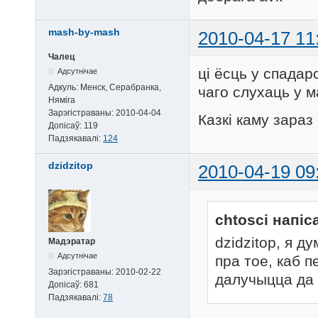
mash-by-mash
2010-04-17 11
Чалец
ці ёсць у спадар
Адсутнічае
Адкуль:
Менск, Серабранка,
чаго слухаць у 
Няміга
Зарэгістраваны:
2010-04-04
Казкі каму зара
Допісаў:
119
Падзякавалі:
124
dzidzitop
2010-04-19 09
chtosci напіс
dzidzitop, я д
Мадэратар
Адсутнічае
пра тое, каб п
Зарэгістраваны:
2010-02-22
далучыцца да
Допісаў:
681
Падзякавалі:
78