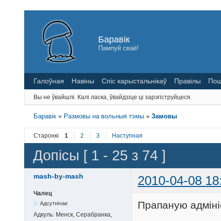
Баравік
Пампуй сваё!
Галоўная
Навіны
Спіс карыстальнікаў
Правілы
Пош
Вы не ўвайшлі.
Калі ласка, ўвайдзіце ці зарэгіструйцеся.
Баравік
»
Размовы на вольныя тэмы
»
Замовы
Старонкі
1
2
3
Наступная
Допісы [ 1 - 25 з 74 ]
mash-by-mash
2010-04-08 18
Чалец
Прапаную адміні
Адсутнічае
Адкуль:
Менск, Серабранка,