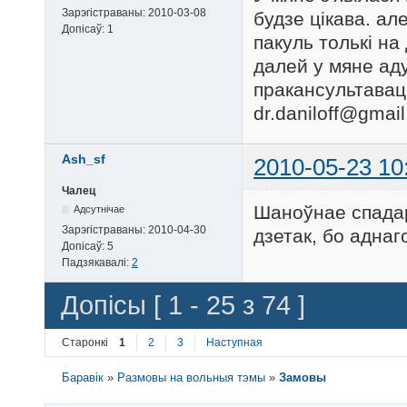
Зарэгістраваны:
2010-03-08
будзе цікава. але
Допісаў:
1
пакуль толькі на
далей у мяне аду
пракансультаваць
dr.daniloff@gmai
Ash_sf
2010-05-23 10
Чалец
Шаноўнае спадар
Адсутнічае
Зарэгістраваны:
2010-04-30
дзетак, бо адна
Допісаў:
5
Падзякавалі:
2
Допісы [ 1 - 25 з 74 ]
Старонкі
1
2
3
Наступная
Баравік
»
Размовы на вольныя тэмы
»
Замовы