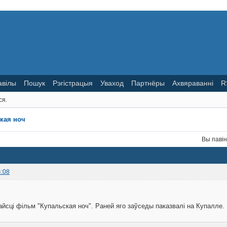
авілы
Пошук
Рэгістрацыя
Уваход
Партнёры
Ахвяраванні
R
ся.
кая ноч
Вы паві
4:08
айсці фільм "Купальская ноч". Раней яго заўседы паказвалі на Купалле