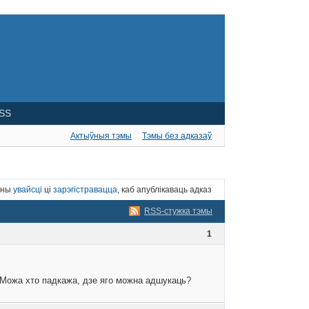
SS
Актыўныя тэмы
Тэмы без адказаў
нны
увайсці
ці
зарэгістравацца
, каб апублікаваць адказ
RSS-стужка тэмы
1
. Можа хто падкажа, дзе яго можна адшукаць?