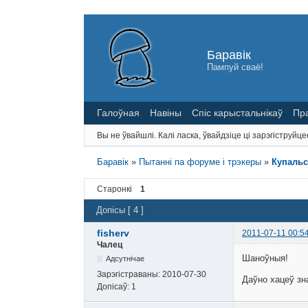
Баравік
Пампуй сваё!
Галоўная
Навіны
Спіс карыстальнікаў
Пр
Вы не ўвайшлі.
Калі ласка, ўвайдзіце ці зарэгіструйце
Баравік
»
Пытанні па форуме і трэкеры
»
Купальс
Старонкі
1
Допісы [ 4 ]
fisherv
2011-07-11 00:5
Чалец
Шаноўныя!
Адсутнічае
Зарэгістраваны:
2010-07-30
Даўно хацеў зн
Допісаў:
1