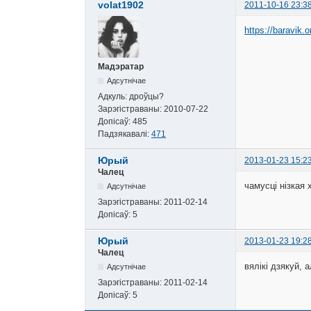
volat1902
2011-10-16 23:3
https://baravik.o
Мадэратар
Адсутнічае
Адкуль:
дроўцы?
Зарэгістраваны:
2010-07-22
Допісаў:
485
Падзякавалі:
471
Юрый
2013-01-23 15:2
Чалец
чамусці нізкая 
Адсутнічае
Зарэгістраваны:
2011-02-14
Допісаў:
5
Юрый
2013-01-23 19:2
Чалец
вялікі дзякуй, 
Адсутнічае
Зарэгістраваны:
2011-02-14
Допісаў:
5