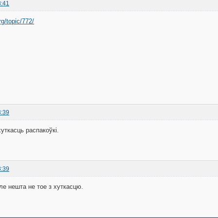
8:41
rg/topic/772/
3:39
хуткасць распакоўкі.
8:39
але нешта не тое з хуткасцю.