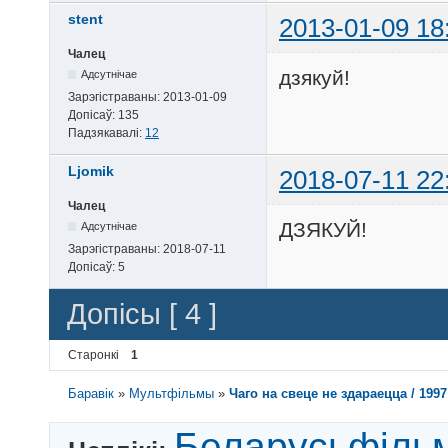
stent
2013-01-09 18
Чалец
дзякуй!
Адсутнічае
Зарэгістраваны:
2013-01-09
Допісаў:
135
Падзякавалі:
12
Ljomik
2018-07-11 22
Чалец
ДЗЯКУЙ!
Адсутнічае
Зарэгістраваны:
2018-07-11
Допісаў:
5
Допісы [ 4 ]
Старонкі
1
Баравік
»
Мультфільмы
»
Чаго на свеце не здараецца / 199
Беларусьфіль