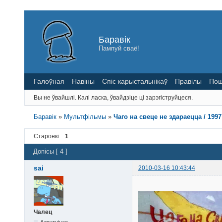
Баравік
Пампуй сваё!
Галоўная
Навіны
Спіс карыстальнікаў
Правілы
Пош
Вы не ўвайшлі.
Калі ласка, ўвайдзіце ці зарэгіструйцеся.
Баравік
»
Мультфільмы
»
Чаго на свеце не здараецца / 199
Старонкі
1
Допісы [ 4 ]
sai
2010-03-16 10:43:44
Чалец
Адсутнічае