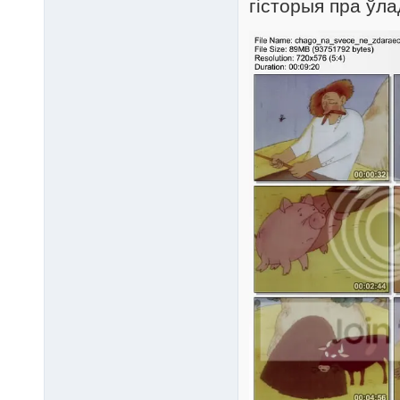
гісторыя пра ўл