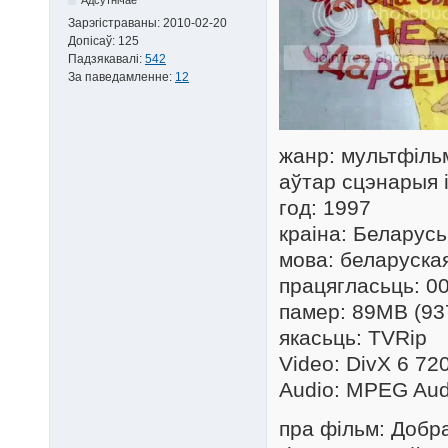
Зарэгістраваны:
2010-02-20
Допісаў:
125
Падзякавалі:
542
За паведамленне:
12
жанр: мультфіль
аўтар сцэнарыя 
год: 1997
краіна: Беларусь
мова: беларуска
працягласьць: 00
памер: 89MB (93
якасьць: TVRip
Video: DivX 6 72
Audio: MPEG Aud
пра фільм: Добр