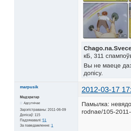
Chago.na.Svece.
кБ, 311 спампоў
Вы не маеце да
допісу.
marpusik
2012-03-17 17
Мадэратар
Памылка: невядом
Адсутнічае
Зарэгістраваны:
2011-06-09
rodnae/105-2011-
Допісаў:
115
Падзякавалі:
51
За паведамленне:
1