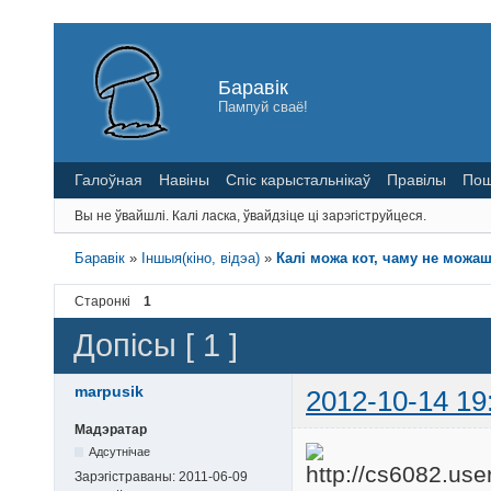
Баравік
Пампуй сваё!
Галоўная
Навіны
Спіс карыстальнікаў
Правілы
Пош
Вы не ўвайшлі.
Калі ласка, ўвайдзіце ці зарэгіструйцеся.
Баравік
»
Іншыя(кіно, відэа)
»
Калі можа кот, чаму не можа
Старонкі
1
Допісы [ 1 ]
marpusik
2012-10-14 19
Мадэратар
Адсутнічае
Зарэгістраваны:
2011-06-09