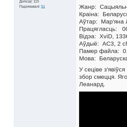
Допісаў:
115
Жанр: Сацыяльн
Падзякавалі:
51
Краіна: Беларус
Аўтар: Мар'яна
Працягласць: 00
Відэа: XviD, 133
Аўдыё: AC3, 2 ch
Памер файла: 0
Мова: Беларуск
У сеціве з'явіўс
збор смецця. Яг
Леанард.