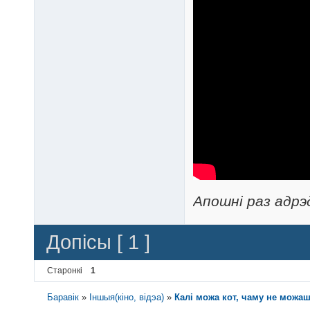
Апошні раз адрэ
Допісы [ 1 ]
Старонкі
1
Баравік
»
Іншыя(кіно, відэа)
»
Калі можа кот, чаму не можа