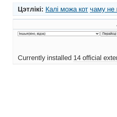
Цэтлікі:
Калі можа кот
чаму не
Currently installed
14 official ext