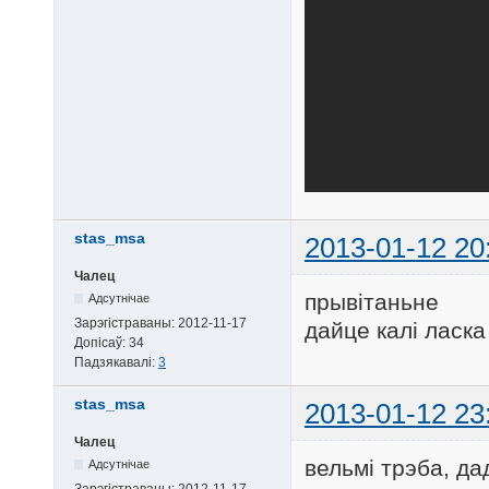
stas_msa
2013-01-12 20
Чалец
прывітаньне
Адсутнічае
Зарэгістраваны:
2012-11-17
дайце калі ласка
Допісаў:
34
Падзякавалі:
3
stas_msa
2013-01-12 23
Чалец
вельмі трэба, да
Адсутнічае
Зарэгістраваны:
2012-11-17