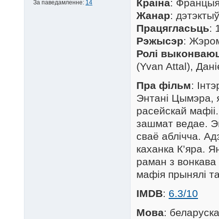
Краіна
: Францы
За паведамленне:
14
Жанар
: дэтэкты
Працягласьць
: 
Рэжысэр
: Жэро
Ролі выконваю
(Yvan Attal), Дан
Пра фільм
: Інт
Энтані Цымэра, я
расейскай мафіі
зашмат ведае. Эн
сваё аблічча. А
каханка К’яра. 
раман з вонкава 
мафія прынялі та
IMDB
:
6.3/10
Мова
: беларуск