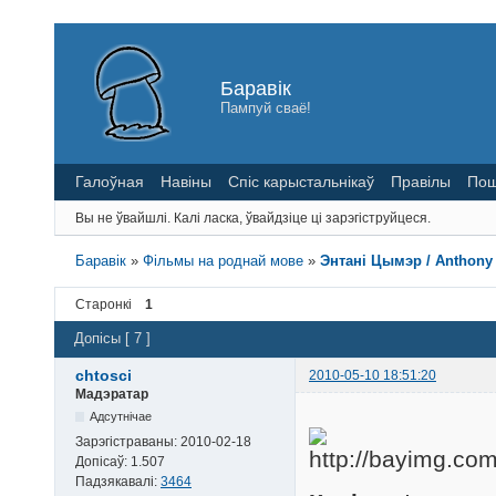
Баравік
Пампуй сваё!
Галоўная
Навіны
Спіс карыстальнікаў
Правілы
Пош
Вы не ўвайшлі.
Калі ласка, ўвайдзіце ці зарэгіструйцеся.
Баравік
»
Фільмы на роднай мове
»
Энтані Цымэр / Anthony 
Старонкі
1
Допісы [ 7 ]
chtosci
2010-05-10 18:51:20
Мадэратар
Адсутнічае
Зарэгістраваны:
2010-02-18
Допісаў:
1.507
Падзякавалі:
3464