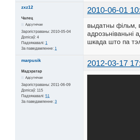
zxz12
2010-06-01 10
Чалец
выдатны фільм, 
Адсутнічае
Зарэгістраваны:
2010-05-04
адрозьніваньні 
Допісаў:
4
шкада што па тэ
Падзякавалі:
1
За паведамленне:
1
marpusik
2012-03-17 17
Мадэратар
Адсутнічае
Зарэгістраваны:
2011-06-09
Допісаў:
115
Падзякавалі:
51
За паведамленне:
3