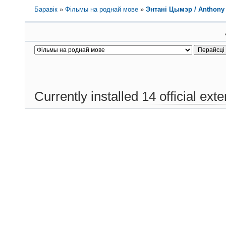
Баравік
»
Фільмы на роднай мове
»
Энтані Цымэр / Anthony 
Currently installed
14 official ext