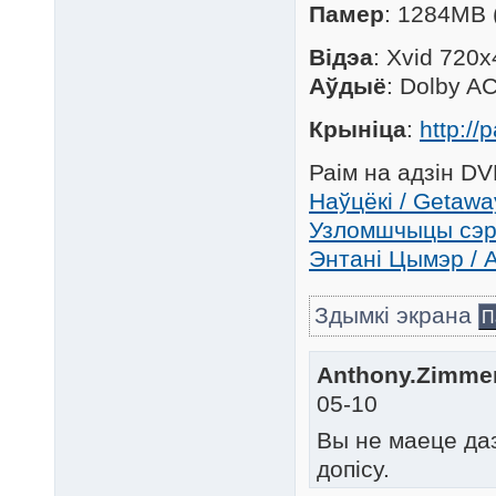
Памер
: 1284MB 
Відэа
: Xvid 720
Аўдыё
: Dolby A
Крыніца
:
http://
Раім на адзін D
Наўцёкі / Getawa
Узломшчыцы сэрц
Энтані Цымэр / 
Здымкі экрана
П
Anthony.Zimmer
05-10
Вы не маеце да
допісу.