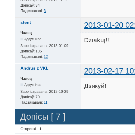
Допісаў:
34
Падзякавалі:
3
stent
2013-01-20 02
Чалец
Dziakuj!!!
Адсутнічае
Зарэгістраваны:
2013-01-09
Допісаў:
135
Падзякавалі:
12
Andrus z VKL
2013-02-17 10
Чалец
Дзякуй!
Адсутнічае
Зарэгістраваны:
2012-10-29
Допісаў:
70
Падзякавалі:
11
Допісы [ 7 ]
Старонкі
1