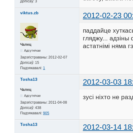
Допісаў:
3
viktus.zb
2012-02-23 00
паддайце хуткась
гляджу... адзіны
астатнімі няма г
Чалец
Адсутнічае
Зарэгістраваны:
2012-02-07
Допісаў:
15
Падзякавалі:
1
Tosha13
2012-03-03 18
Чалец
зусі ніхто не ра
Адсутнічае
Зарэгістраваны:
2011-04-08
Допісаў:
438
Падзякавалі:
905
Tosha13
2012-03-14 18