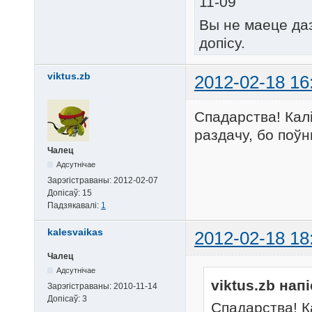
11-09
Вы не маеце да
допісу.
viktus.zb
2012-02-18 16
Спадарства! Калі
раздачу, бо поўн
Чалец
Адсутнічае
Зарэгістраваны:
2012-02-07
Допісаў:
15
Падзякавалі:
1
kalesvaikas
2012-02-18 18
Чалец
Адсутнічае
viktus.zb напі
Зарэгістраваны:
2010-11-14
Допісаў:
3
Спадарства! К