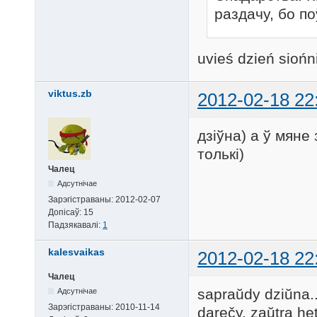
раздачу, бо по
uvieś dzień siońni
viktus.zb
2012-02-18 22
дзіўна) а ў мяне
толькі)
Чалец
Адсутнічае
Зарэгістраваны:
2012-02-07
Допісаў:
15
Падзякавалі:
1
kalesvaikas
2012-02-18 22
Чалец
sapraŭdy dziŭna..
Адсутнічае
Зарэгістраваны:
2010-11-14
darečy, zaŭtra he