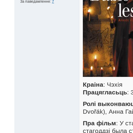
За паведамленне:
7
Краіна
: Чэхія
Працягласьць
: 
Ролі выконваю
Dvořák), Анна Га
Пра фільм
: У с
стагоддзі была с