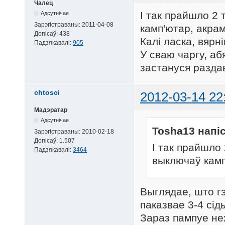
Чалец
І так прайшло 2 
Адсутнічае
Зарэгістраваны:
2011-04-08
камп'ютар, акрам
Допісаў:
438
Калі ласка, вяр
Падзякавалі:
905
У сваю чаргу, аб
застануся разд
chtosci
2012-03-14 22
Мадэратар
Адсутнічае
Tosha13 напіс
Зарэгістраваны:
2010-02-18
Допісаў:
1.507
І так прайшло 
Падзякавалі:
3464
выключаў камп'
Выглядае, што г
паказвае 3-4 сід
Зараз пампуе нех