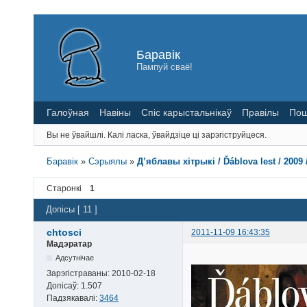
Баравік
Пампуй сваё!
Галоўная
Навіны
Спіс карыстальнікаў
Правілы
Пош
Вы не ўвайшлі.
Калі ласка, ўвайдзіце ці зарэгіструйцеся.
Баравік
»
Сэрыялы
»
Д’яблавы хітрыкі / Ďáblova lest / 2009
Старонкі
1
Допісы [ 11 ]
chtosci
2011-11-09 16:43:35
Мадэратар
Адсутнічае
Зарэгістраваны:
2010-02-18
Допісаў:
1.507
Падзякавалі:
3464