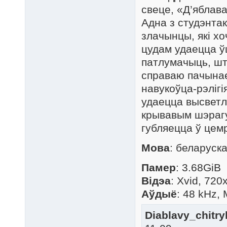
свеце, «Д’яблава
Адна з студэнтак
злачынцы, які хо
цудам удаецца ў
патлумачыць, шт
справаю пачынае
навукоўца-рэлігі
удаецца высветл
крывавым шэрагу
губляецца ў цемр
Мова
: беларуск
Памер
: 3.68GiB
Відэа
: Xvid, 720
Аўдыё
: 48 kHz,
Diablavy_chitryk