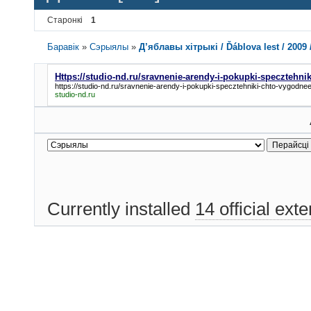
Старонкі
1
Баравік
»
Сэрыялы
»
Д’яблавы хітрыкі / Ďáblova lest / 2009
Https://studio-nd.ru/sravnenie-arendy-i-pokupki-specztehni
https://studio-nd.ru/sravnenie-arendy-i-pokupki-specztehniki-chto-vygodnee
studio-nd.ru
Currently installed
14 official ext