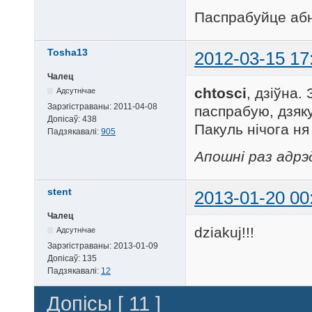
Паспрабуйце абн
Tosha13
2012-03-15 17
Чалец
chtosci
, дзіўна
Адсутнічае
Зарэгістраваны:
2011-04-08
паспрабую, дзяк
Допісаў:
438
Пакуль нічога ня
Падзякавалі:
905
Апошні раз адрэ
stent
2013-01-20 00
Чалец
dziakuj!!!
Адсутнічае
Зарэгістраваны:
2013-01-09
Допісаў:
135
Падзякавалі:
12
Допісы [ 11 ]