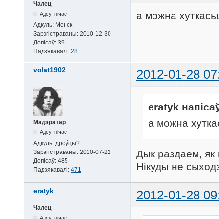
Чалец
а можна хуткасьц
Адсутнічае
Адкуль:
Менск
Зарэгістраваны:
2010-12-30
Допісаў:
39
Падзякавалі:
28
volat1902
2012-01-28 07
eratyk напіса
а можна хутка
Мадэратар
Адсутнічае
Адкуль:
дроўцы?
Дык раздаем, як
Зарэгістраваны:
2010-07-22
Допісаў:
485
Нікуды не сыхо
Падзякавалі:
471
eratyk
2012-01-28 09
Чалец
Адсутнічае