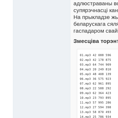
адлюстраваны в
супярэчнасці кан
На прыкладзе жы
беларускага сял
гаспадаром свай
Змесціва торэн
01.mp3 42 088 596

02.mp3 42 178 875

03.mp3 64 744 909

04.mp3 20 249 810

05.mp3 48 408 139

06.mp3 36 575 923

07.mp3 62 961 895

08.mp3 22 588 292

09.mp3 62 364 423

10.mp3 23 793 895

11.mp3 57 995 286

12.mp3 27 594 398

13.mp3 58 870 493

14.mp3 25 786 934
