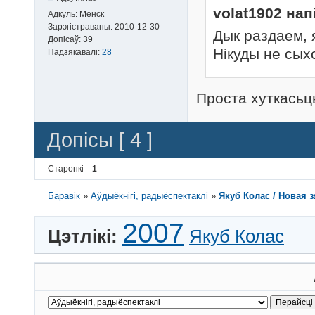
volat1902 нап
Адкуль:
Менск
Зарэгістраваны:
2010-12-30
Дык раздаем, 
Допісаў:
39
Нікуды не сы
Падзякавалі:
28
Проста хуткасьц
Допісы [ 4 ]
Старонкі
1
Баравік
»
Аўдыёкнігі, радыёспектаклі
»
Якуб Колас / Новая з
2007
Цэтлікі:
Якуб Колас