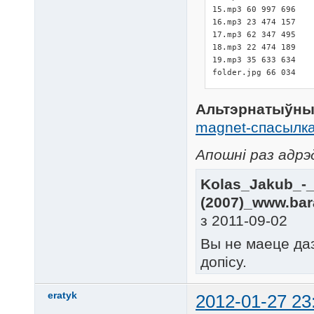
15.mp3 60 997 696

16.mp3 23 474 157

17.mp3 62 347 495

18.mp3 22 474 189

19.mp3 35 633 634

folder.jpg 66 034
Альтэрнатыўны
magnet-спасылк
Апошні раз адрэд
Kolas_Jakub_-_
(2007)_www.bara
з 2011-09-02
Вы не маеце да
допісу.
eratyk
2012-01-27 23