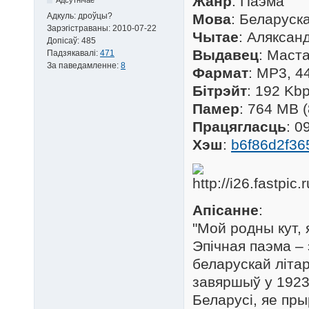
Жанр
: Паэма
Адкуль:
дроўцы?
Мова
: Беларуск
Зарэгістраваны:
2010-07-22
Чытае
: Аляксан
Допісаў:
485
Выдавец
: Маста
Падзякавалі:
471
За паведамленне:
8
Фармат
: MP3, 4
Бітрэйт
: 192 Kb
Памер
: 764 MB 
Працягласць
: 0
Хэш
:
b6f86d2f3
Апісанне
:
"Мой родны кут, 
Эпічная паэма – 
беларускай літар
завяршыў у 1923
Беларусі, яе пр