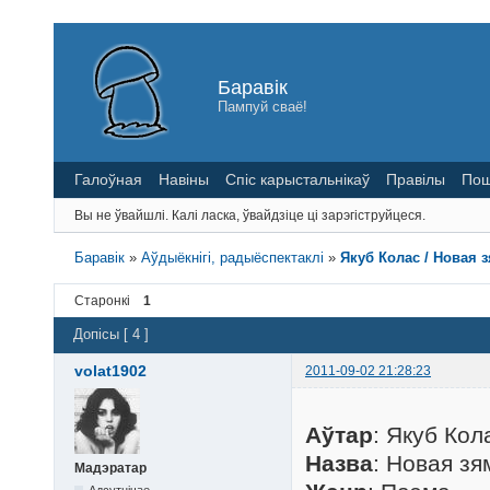
Баравік
Пампуй сваё!
Галоўная
Навіны
Спіс карыстальнікаў
Правілы
Пош
Вы не ўвайшлі.
Калі ласка, ўвайдзіце ці зарэгіструйцеся.
Баравік
»
Аўдыёкнігі, радыёспектаклі
»
Якуб Колас / Новая з
Старонкі
1
Допісы [ 4 ]
volat1902
2011-09-02 21:28:23
Аўтар
: Якуб Кол
Назва
: Новая зя
Мадэратар
Адсутнічае