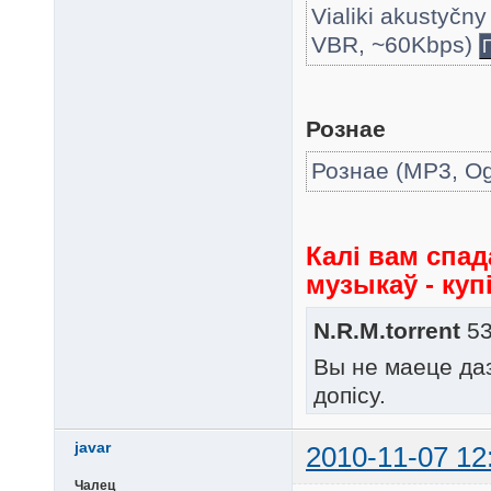
Vialiki akustyčn
VBR, ~60Kbps)
Рознае
Рознае (MP3, Og
Калі вам спа
музыкаў - куп
N.R.M.torrent
53
Вы не маеце да
допісу.
javar
2010-11-07 12
Чалец