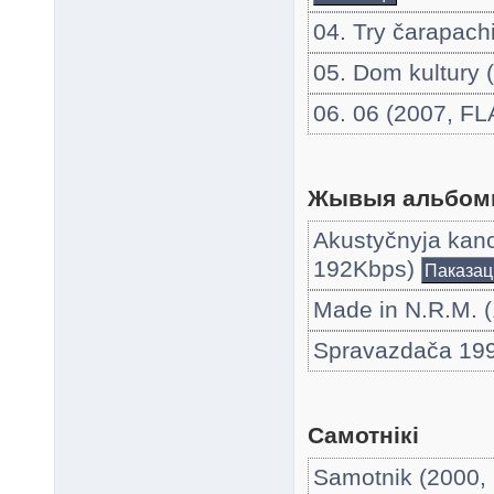
04. Try čarapach
05. Dom kultury 
06. 06 (2007, F
Жывыя альбомы
Akustyčnyja kanc
192Kbps)
Паказац
Made in N.R.M. 
Spravazdača 19
Самотнікі
Samotnik (2000,