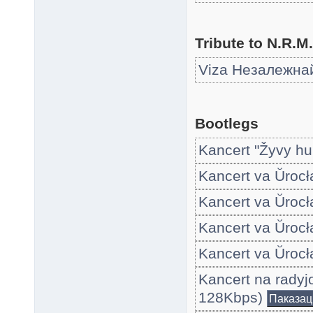
Tribute to N.R.M.
Viza Незалежнай
Bootlegs
Kancert "Žyvy h
Kancert va Ŭrocł
Kancert va Ŭrocł
Kancert va Ŭrocł
Kancert va Ŭrocł
Kancert na radyj
128Kbps)
Паказац