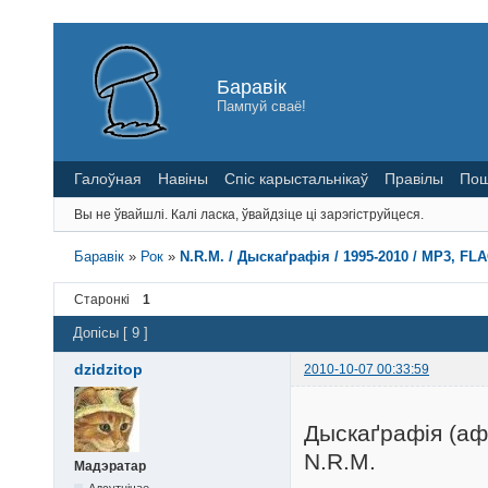
Баравік
Пампуй сваё!
Галоўная
Навіны
Спіс карыстальнікаў
Правілы
Пош
Вы не ўвайшлі.
Калі ласка, ўвайдзіце ці зарэгіструйцеся.
Баравік
»
Рок
»
N.R.M. / Дыскаґрафія / 1995-2010 / MP3, FLA
Старонкі
1
Допісы [ 9 ]
dzidzitop
2010-10-07 00:33:59
Дыскаґрафія (аф
N.R.M.
Мадэратар
Адсутнічае