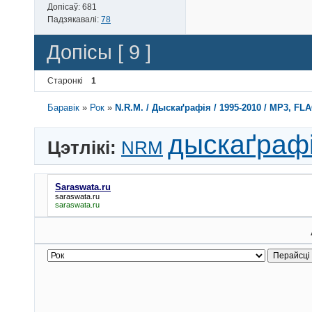
Допісаў:
681
Падзякавалі:
78
Допісы [ 9 ]
Старонкі
1
Баравік
»
Рок
»
N.R.M. / Дыскаґрафія / 1995-2010 / MP3, FLA
дыскаґраф
Цэтлікі:
NRM
Saraswata.ru
saraswata.ru
saraswata.ru