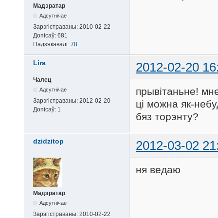
Мадэратар
Адсутнічае
Зарэгістраваны:
2010-02-22
Допісаў:
681
Падзякавалі:
78
Lira
2012-02-20 16
Чалец
прывітаньне! мн
Адсутнічае
Зарэгістраваны:
2012-02-20
ці можна як-неб
Допісаў:
1
бяз торэнту?
dzidzitop
2012-03-02 21
ня ведаю
Мадэратар
Адсутнічае
Зарэгістраваны:
2010-02-22