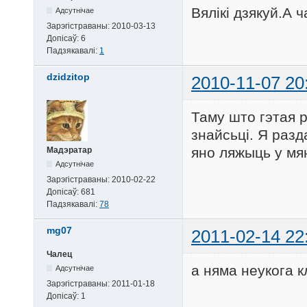
Вялікі дзякуй.А
Адсутнічае
Зарэгістраваны:
2010-03-13
Допісаў:
6
Падзякавалі:
1
dzidzitop
2010-11-07 20
Таму што гэтая 
знайсьці. Я разд
яно ляжыць у мя
Мадэратар
Адсутнічае
Зарэгістраваны:
2010-02-22
Допісаў:
681
Падзякавалі:
78
mg07
2011-02-14 22
Чалец
а няма неукога кл
Адсутнічае
Зарэгістраваны:
2011-01-18
Допісаў:
1