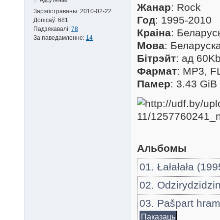
Жанар
: Rock
Зарэгістраваны:
2010-02-22
Год
: 1995-2010
Допісаў:
681
Падзякавалі:
78
Краіна
: Беларус
За паведамленне:
14
Мова
: Беларуск
Бітрэйт
: ад 60Kb
Фармат
: MP3, F
Памер
: 3.43 GiB
Альбомы
01. Łałałała (1
02. Odzirydzidz
03. Pašpart hra
Паказаць