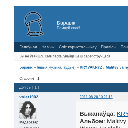
Баравік
Пампуй сваё!
Галоўная
Навіны
Спіс карыстальнікаў
Правілы
Пош
Вы не ўвайшлі.
Калі ласка, ўвайдзіце ці зарэгіструйцеся.
Баравік
»
Іншыя(музыка, аўдыё)
»
KRYVAKRYŽ / Malitvy vainy
Старонкі
1
Допісы [ 1 ]
volat1902
2011-08-28 10:21:18
Выканаўца
:
KR
Альбом
: Malitvy
Мадэратар
Адсутнічае