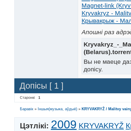
Magnet-link (Kry
Kryvakryz - Malit
Крывакрыж - Маліт
Апошні раз адрэд
Kryvakryz_-_Ma
(Belarus).torren
Вы не маеце да
допісу.
Допісы [ 1 ]
Старонкі
1
Баравік
»
Іншыя(музыка, аўдыё)
»
KRYVAKRYŽ / Malitvy vainy
2009
Цэтлікі:
KRYVAKRYŽ
К