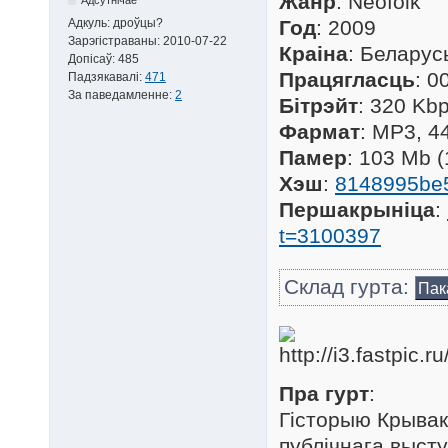
Жанр
: Neofolk
Адкуль:
дроўцы?
Год
: 2009
Зарэгістраваны:
2010-07-22
Краіна
: Беларус
Допісаў:
485
Працягласць
: 0
Падзякавалі:
471
За паведамленне:
2
Бітрэйт
: 320 Kb
Фармат
: MP3, 4
Памер
: 103 Mb 
Хэш
:
8148995be
Першакрыніца
:
t=3100397
Склад гурта:
Пак
Пра гурт
:
Гісторыю Крывак
публічнага высту