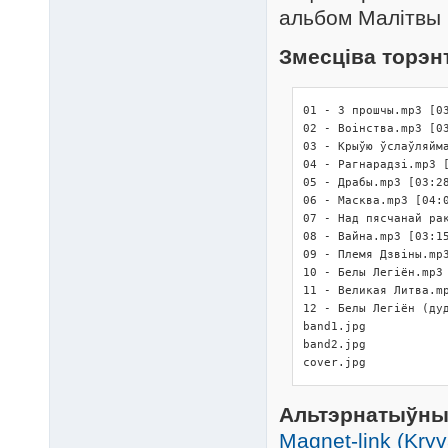
альбом Малітвы 
Змесціва торэн
01 - З прошчы.mp3 [03
02 - Воінства.mp3 [03
03 - Крыўю ўслаўляйма
04 - Рагнарадзі.mp3 [
05 - Драбы.mp3 [03:28
06 - Масква.mp3 [04:0
07 - Над пясчанай рак
08 - Вайна.mp3 [03:15
09 - Племя Дзвіны.mp3
10 - Белы Легіён.mp3 
11 - Великая Литва.mp
12 - Белы Легіён (дуд
band1.jpg

band2.jpg

cover.jpg
Альтэрнатыўны
Magnet-link (Kryv