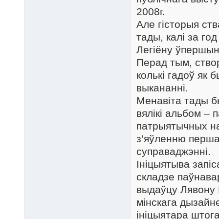
2008г.
Але гісторыя ст
тады, калі за го
Легіёну ўпершын
Перад тым, ство
колькі гадоў як 
выкананні.
Менавіта тады б
вялікі альбом –
патрыятычных на
з’яўленню перша
суправаджэнні.
Ініцыятыва запі
складзе паўнава
выдаўцу Лявону 
мінскага дызайн
ініцыятара штога