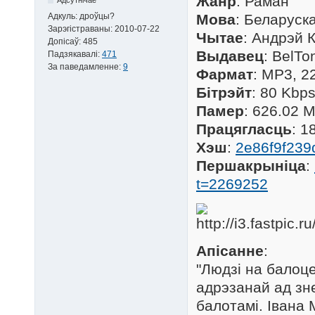
Жанр
: Раман
Адкуль:
дроўцы?
Мова
: Беларуск
Зарэгістраваны:
2010-07-22
Чытае
: Андрэй 
Допісаў:
485
Выдавец
: BelTo
Падзякавалі:
471
За паведамленне:
9
Фармат
: MP3, 
Бітрэйт
: 80 Kbp
Памер
: 626.02 
Працягласць
: 1
Хэш
:
2e86f9f23
Першакрыніца
:
t=2269252
Апісанне
:
"Людзi на балоц
адрэзанай ад зн
балотамi. Iвана