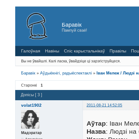
Баравік
Пампуй сваё!
Галоўная
Навіны
Спіс карыстальнікаў
Правілы
Пош
Вы не ўвайшлі.
Калі ласка, ўвайдзіце ці зарэгіструйцеся.
Баравік
»
Аўдыёкнігі, радыёспектаклі
»
Іван Мележ / Людзі н
Старонкі
1
Допісы [ 3 ]
volat1902
2011-08-21 14:52:05
Аўтар
: Іван Мел
Назва
: Людзі на
Мадэратар
Адсутнічае