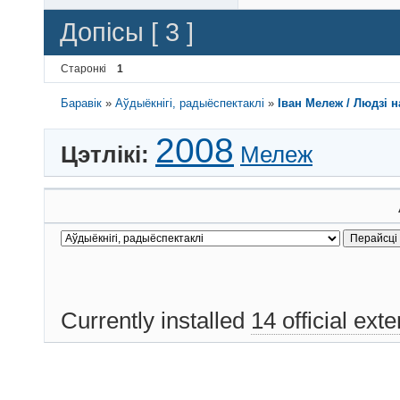
Допісы [ 3 ]
Старонкі
1
Баравік
»
Аўдыёкнігі, радыёспектаклі
»
Іван Мележ / Людзі н
2008
Цэтлікі:
Мележ
Currently installed
14 official ext