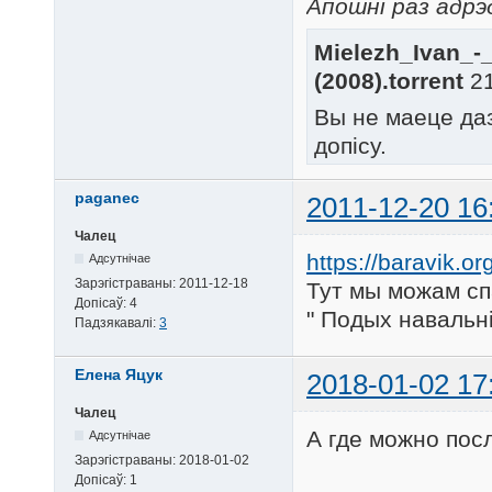
Апошні раз адрэд
Людзі на балоце/03 Ча
Людзі на балоце/03 Ча
Mielezh_Ivan_-
Людзі на балоце/03 Ча
Людзі на балоце/03 Ча
(2008).torrent
21
Людзі на балоце/03 Ча
Вы не маеце да
Людзі на балоце/03 Ча
Людзі на балоце/03 Ча
допісу.
Людзі на балоце/03 Ча
Людзі на балоце/03 Ча
Людзі на балоце/03 Ча
paganec
2011-12-20 16
Людзі на балоце/03 Ча
Людзі на балоце/03 Ча
Чалец
Людзі на балоце/03 Ча
https://baravik.or
Адсутнічае
Людзі на балоце/03 Ча
Зарэгістраваны:
2011-12-18
Тут мы можам сп
Людзі на балоце/03 Ча
Допісаў:
4
Людзі на балоце/03 Ча
" Подых навальні
Падзякавалі:
3
Людзі на балоце/03 Ча
Людзі на балоце/03 Ч
Елена Яцук
2018-01-02 17
Чалец
А где можно пос
Адсутнічае
Зарэгістраваны:
2018-01-02
Допісаў:
1