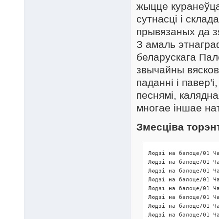
жыцце куранеўца
сутнасцi i склад
прывязаных да з
З амаль этнагра
беларускага Пал
звычайны вясков
паданнi i павер'
песнямi, калядна
многае iншае на
Змесціва торэн
Людзі на балоце/01 Ча
Людзі на балоце/01 Ча
Людзі на балоце/01 Ча
Людзі на балоце/01 Ча
Людзі на балоце/01 Ча
Людзі на балоце/01 Ча
Людзі на балоце/01 Ча
Людзі на балоце/01 Ча